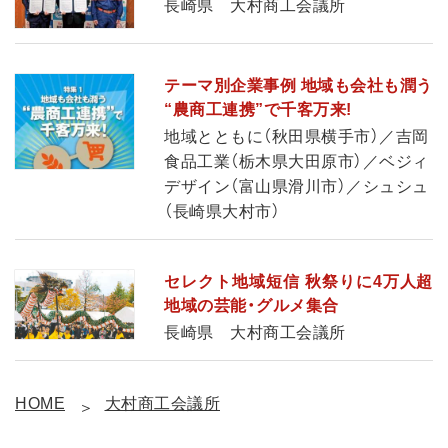
長崎県 大村商工会議所
テーマ別企業事例 地域も会社も潤う
“農商工連携”で千客万来!
地域とともに（秋田県横手市）／吉岡
食品工業（栃木県大田原市）／ベジィ
デザイン（富山県滑川市）／シュシュ
（長崎県大村市）
セレクト地域短信 秋祭りに4万人超
地域の芸能・グルメ集合
長崎県 大村商工会議所
HOME
大村商工会議所