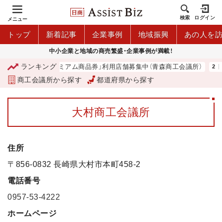
検索
ログイン
メニュー
トップ
新着記事
企業事例
地域振興
あの人を
中小企業と地域の商売繁盛・企業事例が満載！
ランキング
「青森市プレミアム商品券」利用店舗募集中（青森商工会議所）
山
商工会議所から探す
都道府県から探す
大村商工会議所
住所
〒856-0832 長崎県大村市本町458-2
電話番号
0957-53-4222
ホームページ