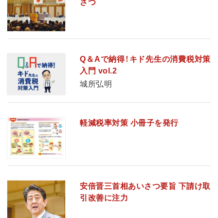
さつ
Q＆Aで納得！キド先生の消費税対策
入門 vol.2
城所弘明
軽減税率対策 小冊子を発行
安倍晋三首相あいさつ要旨 下請け取
引改善に注力