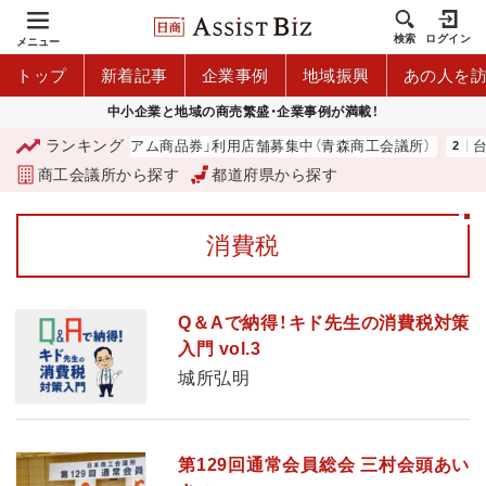
検索
ログイン
メニュー
トップ
新着記事
企業事例
地域振興
あの人を
中小企業と地域の商売繁盛・企業事例が満載！
ランキング
「青森市プレミアム商品券」利用店舗募集中（青森商工会議所）
台湾
商工会議所から探す
都道府県から探す
消費税
Q＆Aで納得！キド先生の消費税対策
入門 vol.3
城所弘明
第129回通常会員総会 三村会頭あい