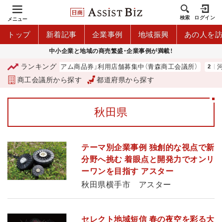
検索
ログイン
メニュー
トップ
新着記事
企業事例
地域振興
あの人を
中小企業と地域の商売繁盛・企業事例が満載！
ランキング
「青森市プレミアム商品券」利用店舗募集中（青森商工会議所）
河内
商工会議所から探す
都道府県から探す
秋田県
テーマ別企業事例 独創的な視点で新
分野へ挑む 着眼点と開発力でオンリ
ーワンを目指す アスター
秋田県横手市 アスター
セレクト地域短信 春の夜空を彩る大