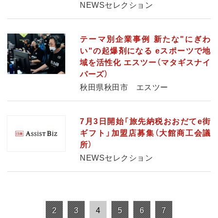
NEWSセレクション
テーマ別企業事例 新たな"にぎわ
い"の起爆剤になる eスポーツで地
域を活性化 エスツー（マタギスナイ
パーズ）
秋田県秋田市 エスツー
7月3日開始「旅先納税おおだてe街
ギフト」加盟店募集（大館商工会議
所）
NEWSセレクション
2
3
4
5
6
7