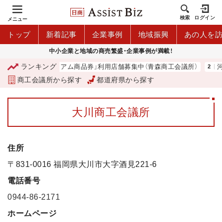
検索
ログイン
メニュー
トップ
新着記事
企業事例
地域振興
あの人を
中小企業と地域の商売繁盛・企業事例が満載！
ランキング
「青森市プレミアム商品券」利用店舗募集中（青森商工会議所）
河内
商工会議所から探す
都道府県から探す
大川商工会議所
住所
〒831-0016 福岡県大川市大字酒見221-6
電話番号
0944-86-2171
ホームページ