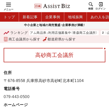
検索
ログイン
メニュー
トップ
新着記事
企業事例
地域振興
あの人を
中小企業と地域の商売繁盛・企業事例が満載！
ランキング
「青森市プレミアム商品券」利用店舗募集中（青森商工会議所）
山
商工会議所から探す
都道府県から探す
高砂商工会議所
住所
〒676-8558 兵庫県高砂市高砂町北本町1104
電話番号
079-443-0500
ホームページ