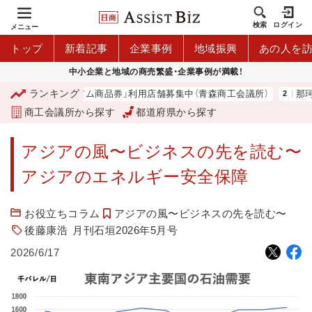
検索
ログイン
メニュー
トップ
新着記事
企業事例
地域振興
あの人を
中小企業と地域の商売繁盛・企業事例が満載！
ランキング
「青森市プレミアム商品券」利用店舗募集中（青森商工会議所）
那珂湊
商工会議所から探す
都道府県から探す
アジアの風〜ビジネスの先を読む〜
アジアのエネルギー安全保障
お役立ちコラム
アジアの風〜ビジネスの先を読む〜
後藤康浩
月刊石垣2026年5月号
2026/6/17