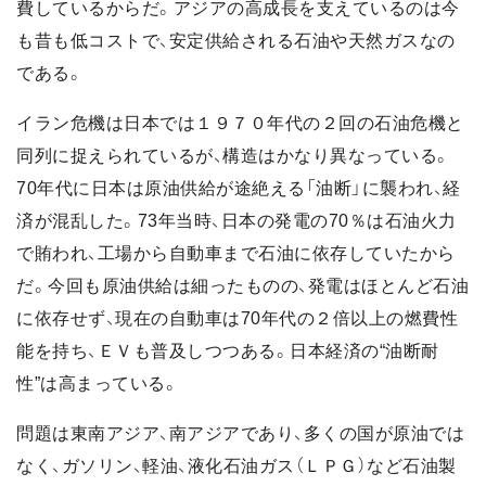
費しているからだ。アジアの高成長を支えているのは今
も昔も低コストで、安定供給される石油や天然ガスなの
である。
イラン危機は日本では１９７０年代の２回の石油危機と
同列に捉えられているが、構造はかなり異なっている。
70年代に日本は原油供給が途絶える「油断」に襲われ、経
済が混乱した。73年当時、日本の発電の70％は石油火力
で賄われ、工場から自動車まで石油に依存していたから
だ。今回も原油供給は細ったものの、発電はほとんど石油
に依存せず、現在の自動車は70年代の２倍以上の燃費性
能を持ち、ＥＶも普及しつつある。日本経済の“油断耐
性”は高まっている。
問題は東南アジア、南アジアであり、多くの国が原油では
なく、ガソリン、軽油、液化石油ガス（ＬＰＧ）など石油製