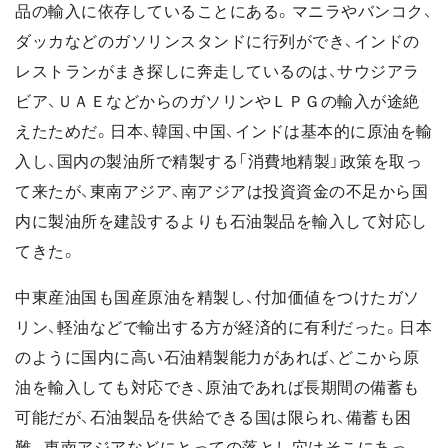
品の輸入に依存していることにある。マニラやバンコク、
ダッカなどのガソリンスタンドに行列ができ、インドの
レストランがまき探しに奔走しているのは、サウジアラ
ビア、ＵＡＥなどからのガソリンやＬＰＧの輸入が途絶
えたためだ。日本、韓国、中国、インドは基本的に原油を輸
入し、国内の製油所で精製する「消費地精製」政策を取っ
て来たが、東南アジア、南アジアは投資資金の不足から国
内に製油所を建設するよりも石油製品を輸入して対応し
てきた。
中東産油国も国産原油を精製し、付加価値をつけたガソ
リン、軽油などで輸出する方が経済的に有利だった。日本
のように国内に高い石油精製能力があれば、どこから原
油を輸入しても対応でき、原油であれば長期間の備蓄も
可能だが、石油製品を供給できる国は限られ、備蓄も困
難。東南アジアなどにとっての落とし穴はそこにあっ