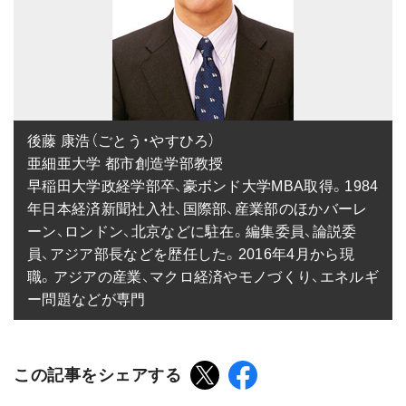
後藤 康浩（ごとう・やすひろ）

亜細亜大学 都市創造学部教授

早稲田大学政経学部卒、豪ボンド大学MBA取得。1984
年日本経済新聞社入社、国際部、産業部のほかバーレ
ーン、ロンドン、北京などに駐在。編集委員、論説委
員、アジア部長などを歴任した。2016年4月から現
職。アジアの産業、マクロ経済やモノづくり、エネルギ
ー問題などが専門
この記事をシェアする