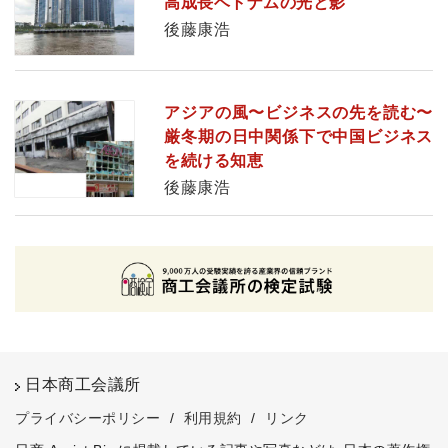
高成長ベトナムの光と影
後藤康浩
アジアの風〜ビジネスの先を読む〜
厳冬期の日中関係下で中国ビジネス
を続ける知恵
後藤康浩
日本商工会議所
プライバシーポリシー
/
利用規約
/
リンク