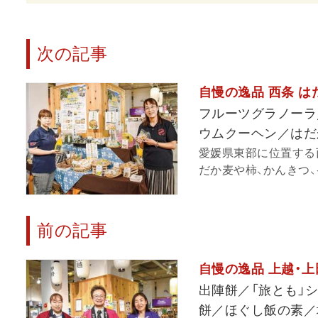
次の記事
自慢の逸品 西条 
フルーツグラノーラ
ウムクーヘン／はだ
愛媛県東部に位置する
だか麦や柿、かんきつ、
前の記事
自慢の逸品 上越・
出陣餅／「旅とも」
餅／ほぐし飯の素／