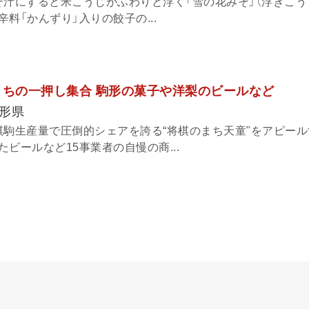
そ汁にすると米こうじがふわりと浮く「雪の花みそ」（浮きこう
料「かんずり」入りの餃子の...
まちの一押し集合 駒形の菓子や洋梨のビールなど
形県
棋駒生産量で圧倒的シェアを誇る“将棋のまち天童"をアピー
ビールなど15事業者の自慢の商...