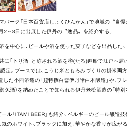
マパーク「日本百貨店しょくひんかん」で地域の〝自慢
8月2～8日に出展した伊丹の〝逸品〟を紹介する。
酒を中心に、ビールや酒を使った菓子などを出品した。
共に「下り酒」と称される酒を樽(たる)廻船で江戸へ届
に認定。ブースでは、こうじ米ともろみづくりの掛米両
醸造した小西酒造の「超特撰白雪伊丹諸白本醸造」や、フ
（御免酒）を納めたことで知られる伊丹老松酒造の「特別
ル「ITAMI BEER」も紹介。ベルギーのビール醸造
人気のホワイト、ブラックに加え、華やかな香りが広が