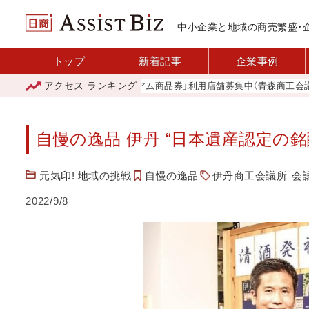
中小企業と地域の商売繁盛・
トップ
新着記事
企業事例
アクセス
ランキング
「青森市プレミアム商品券」利用店舗募集中（青森商工会議所）
自慢の逸品 伊丹 “日本遺産認定の
元気印! 地域の挑戦
自慢の逸品
伊丹商工会議所
会
2022/9/8