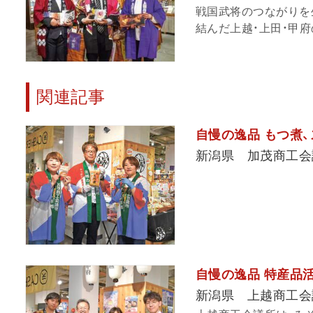
戦国武将のつながりを生
結んだ上越・上田・甲府
関連記事
自慢の逸品 もつ煮
新潟県 加茂商工会
自慢の逸品 特産品
新潟県 上越商工会