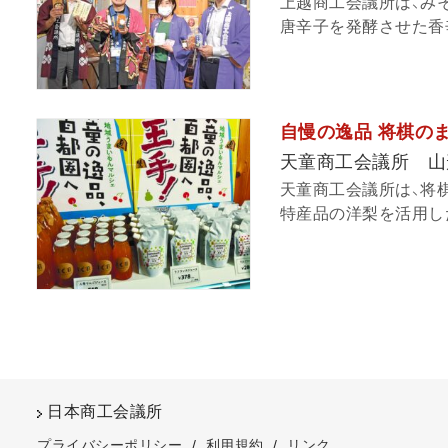
上越商工会議所は、み
唐辛子を発酵させた香辛
自慢の逸品 将棋の
天童商工会議所 山
天童商工会議所は、将
特産品の洋梨を活用した
日本商工会議所
プライバシーポリシー
/
利用規約
/
リンク