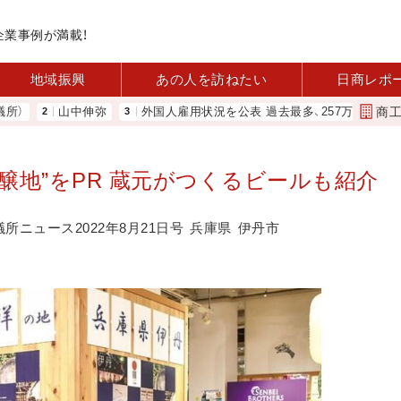
企業事例が満載！
地域振興
あの人を訪ねたい
日商レポ
商
山中伸弥
外国人雇用状況を公表 過去最多、257万人に 厚労省
銘醸地”をPR 蔵元がつくるビールも紹介
議所ニュース2022年8月21日号
兵庫県
伊丹市