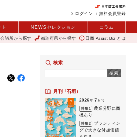
ログイン
無料会員登録
ート
NEWS
セレクション
コラム
工会議所から探す
都道府県から探す
日商 Assist Biz とは
「あったらいいね」を商品化 視点を変えて壁を越える女性経営者 西谷
検索
検索
月刊 「石垣」
2026
7
年
月号
農業分野に商
特集1
機あり
ブランディン
特集2
グで大きな付加価値
を得る