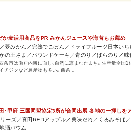
はだか麦活用商品をPR みかんジュースや海苔もお薦め
／夢みかん／完熟でこぽん／ドライフルーツ日本いち
かの王さま／パウンドケーキ／青のり／ばらのり／味
西条市は瀬戸内海に面し、自然に恵まれたまち。生産量全国1
イチジクなど農産物も多い。西条...
上田・甲府 三国同盟協定3所が合同出展 各地の一押しを
シリーズ／真田REDアップル／美味だれ／くるみそば
地酒バウム