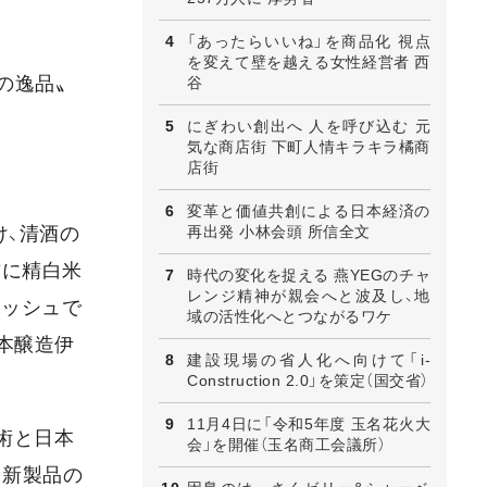
「あったらいいね」を商品化 視点
を変えて壁を越える女性経営者 西
の逸品〟
谷
にぎわい創出へ 人を呼び込む 元
気な商店街 下町人情キラキラ橘商
店街
変革と価値共創による日本経済の
け、清酒の
再出発 小林会頭 所信全文
方に精白米
時代の変化を捉える 燕YEGのチャ
レンジ精神が親会へと波及し、地
レッシュで
域の活性化へとつながるワケ
本醸造伊
建設現場の省人化へ向けて「i-
Construction 2.0」を策定（国交省）
11月4日に「令和5年度 玉名花火大
技術と日本
会」を開催（玉名商工会議所）
る新製品の