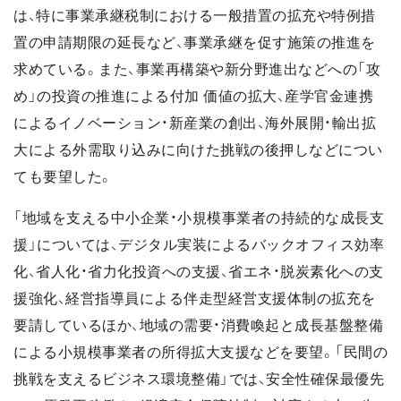
は、特に事業承継税制における一般措置の拡充や特例措
置の申請期限の延長など、事業承継を促す施策の推進を
求めている。また、事業再構築や新分野進出などへの「攻
め」の投資の推進による付加 価値の拡大、産学官金連携
によるイノベーション・新産業の創出、海外展開・輸出拡
大による外需取り込みに向けた挑戦の後押しなどについ
ても要望した。
「地域を支える中小企業・小規模事業者の持続的な成長支
援」については、デジタル実装によるバックオフィス効率
化、省人化・省力化投資への支援、省エネ・脱炭素化への支
援強化、経営指導員による伴走型経営支援体制の拡充を
要請しているほか、地域の需要・消費喚起と成長基盤整備
による小規模事業者の所得拡大支援などを要望。「民間の
挑戦を支えるビジネス環境整備」では、安全性確保最優先