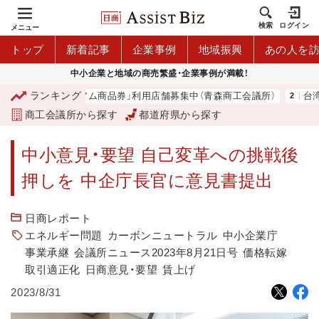
検索
ログイン
メニュー
トップ
新着記事
企業事例
地域振興
あの人を
中小企業と地域の商売繁盛・企業事例が満載！
ランキング
「青森市プレミアム商品券」利用店舗募集中（青森商工会議所）
台湾2
商工会議所から探す
都道府県から探す
中小意見・要望 自己変革への挑戦後
押しを 中企庁長官に意見書提出
日商レポート
エネルギー問題
カーボンニュートラル
中小企業庁
事業承継
会議所ニュース2023年8月21日号
価格転嫁
取引適正化
日商意見・要望
賃上げ
2023/8/31