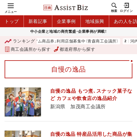
検索
ログイン
メニュー
トップ
新着記事
企業事例
地域振興
あの人を
中小企業と地域の商売繁盛・企業事例が満載！
ランキング
「青森市プレミアム商品券」利用店舗募集中（青森商工会議所）
河内 
商工会議所から探す
都道府県から探す
自慢の逸品
自慢の逸品 もつ煮、スナック菓子な
ど カフェや飲食店の逸品紹介
新潟県 加茂商工会議所
自慢の逸品 特産品活用した商品が集