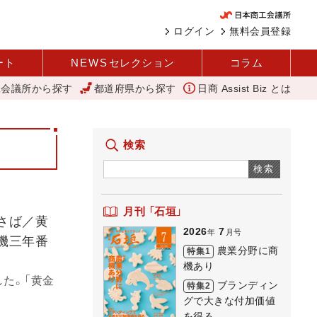
ログイン
無料会員登録
ート
NEWS
セレクション
コラム
工会議所から探す
都道府県から探す
日商 Assist Biz とは
変革と価値共創による日本経済の再出発 小林会頭 所信全文
建設現場の省
検索
検索
月刊 「石垣」
さば／黄
2026
7
年
月号
機三年番
農業分野に商
特集1
機あり
た。「黄金
ブランディン
特集2
グで大きな付加価値
を得る