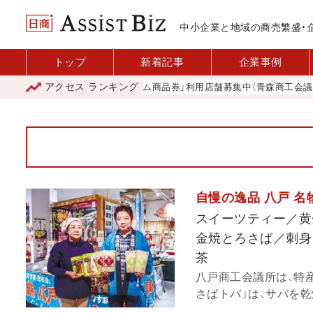
中小企業と地域の商売繁盛・
トップ
新着記事
企業事例
アクセス
ランキング
「青森市プレミアム商品券」利用店舗募集中（青森商工会議所）
「
自慢の逸品 八戸 
スイーツティー／黄
金焼とろさば／刺身
茶
八戸商工会議所は、特
さばトバ」は、サバを乾