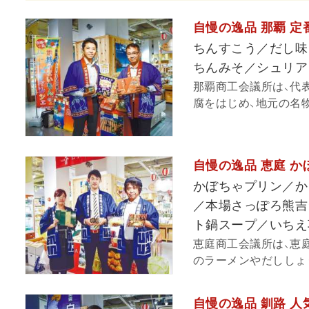
自慢の逸品 那覇 
ちんすこう／だし味
ちんみそ／シュリア
那覇商工会議所は、代
腐をはじめ、地元の名物
自慢の逸品 恵庭 
かぼちゃプリン／か
／本場さっぽろ熊吉
ト鍋スープ／いちえ
恵庭商工会議所は、恵
のラーメンやだししょうゆ
自慢の逸品 釧路 