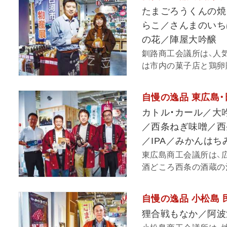
たまごろうくんの焼き
らこ／さんまのいち
の花／陣屋大吟醸
釧路商工会議所は、人
は市内の菓子店と鶏卵販
自慢の逸品 東広島
カトル・カール／大
／西条ねぎ味噌／西
／IPA／みかんは
東広島商工会議所は、
酒どころ西条の酒蔵の酒
自慢の逸品 小松島
狸合戦もなか／阿波