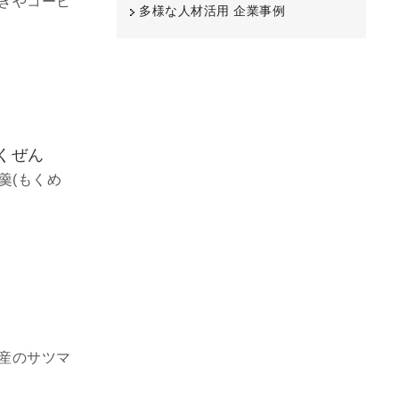
ずきやコーヒ
多様な人材活用 企業事例
くぜん
羹(もくめ
特産のサツマ