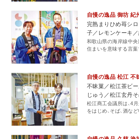
自慢の逸品 御坊 
完熟まりひめ苺シロ
子／レモンケーキ／
和歌山県の海岸線中央
住まいを意味する言葉で
自慢の逸品 松江 
不昧菓／松江茶ビー
じゅう／松江玄丹そ
松江商工会議所は、4
をはじめ、そば、酒など