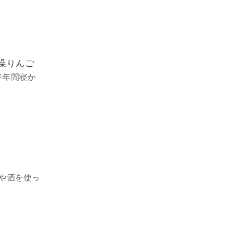
燥りんご
半年間寝か
酒や酒を使っ