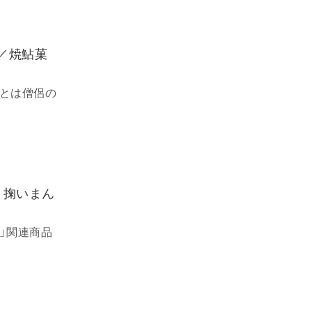
／焼鮎菓
とは僧侶の
う掬いまん
」関連商品