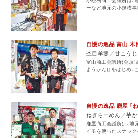
小松島商工会議所は、
ーなど地元の小規模事業
自慢の逸品 富山 
杢目羊羹／甘こうじ
富山商工会議所(会頭：
ようかん)」をはじめ、こ
自慢の逸品 鹿屋 「
ねぎらーめん／芋か
鹿屋商工会議所は、地
イモを使ったスナックや