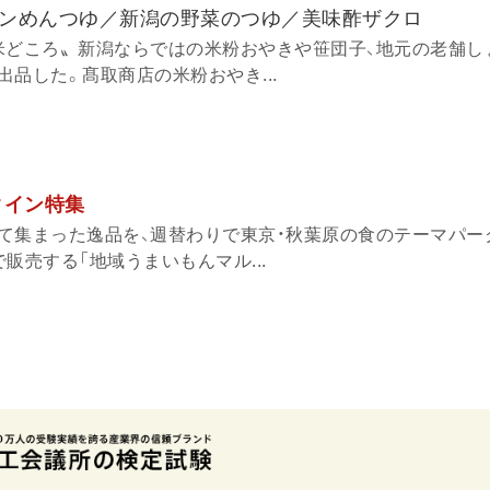
ンめんつゆ／新潟の野菜のつゆ／美味酢ザクロ
米どころ〟新潟ならではの米粉おやきや笹団子、地元の老舗し
品した。髙取商店の米粉おやき...
タイン特集
て集まった逸品を、週替わりで東京・秋葉原の食のテーマパー
販売する「地域うまいもんマル...