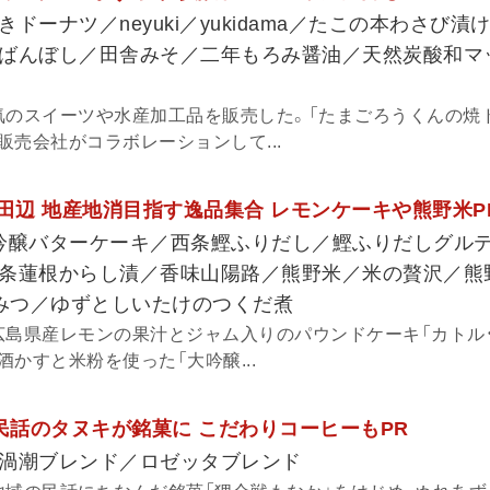
ドーナツ／neyuki／yukidama／たこの本わさび漬
ばんぼし／田舎みそ／二年もろみ醤油／天然炭酸和マ
気のスイーツや水産加工品を販売した。「たまごろうくんの焼
売会社がコラボレーションして...
・田辺 地産地消目指す逸品集合 レモンケーキや熊野米P
吟醸バターケーキ／西条鰹ふりだし／鰹ふりだしグル
条蓮根からし漬／香味山陽路／熊野米／米の贅沢／熊
ちみつ／ゆずとしいたけのつくだ煮
広島県産レモンの果汁とジャム入りのパウンドケーキ「カトル
かすと米粉を使った「大吟醸...
 民話のタヌキが銘菓に こだわりコーヒーもPR
渦潮ブレンド／ロゼッタブレンド