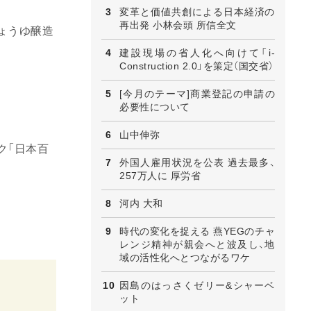
変革と価値共創による日本経済の
再出発 小林会頭 所信全文
ょうゆ醸造
建設現場の省人化へ向けて「i-
Construction 2.0」を策定（国交省）
[今月のテーマ]商業登記の申請の
必要性について
山中伸弥
ク「日本百
外国人雇用状況を公表 過去最多、
257万人に 厚労省
河内 大和
時代の変化を捉える 燕YEGのチャ
レンジ精神が親会へと波及し、地
域の活性化へとつながるワケ
因島のはっさくゼリー&シャーベ
ット