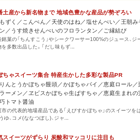
定番土産から新名物まで 地域色豊かな産品が勢ぞろい
もずく／こんぺん／天使のはね／塩せんべい／王朝み
ン／うす焼きせんべいのフロランタン／ご縁結び
表銘菓の「ちんすこう」やシークワーサー100%のジュース、ジ
を多数出品した。「だし味もず...
かぼちゃスイーツ集合 特産生かした多彩な製品PR
りんとうかぼちゃ饅頭／かぼちゃパイ／恵庭ロール／
ラーメン／ヱビスかぼちゃ生ぱすちゃ／恵庭生まれの
巧トマト醤油
庭市の代表的地場産品である「えびすかぼちゃ」のスイーツを
、コメ(ななつぼし)、ジャ...
人気スイーツがずらり 炭酸和マッコリに注目も