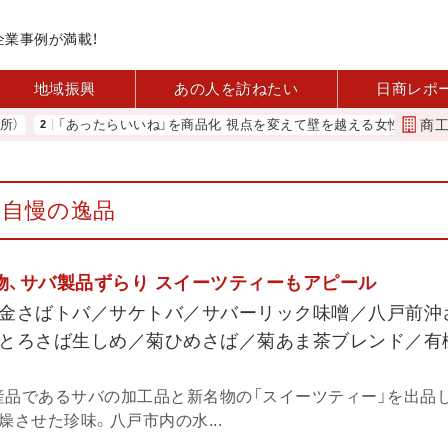
企業事例が満載！
地域振興
あの人を訪ねたい
日商レポ
商
あったらいいね」を商品化 視点を変えて壁を越える女性経営者 西谷
自慢の逸品
名物、サバ製品ずらり スイーツティーもアピール
金さばトバ／サケトバ／サバーリック味噌／八戸前沖
とろさば生しめ／菊ひめさば／菊あま茶ブレンド／有
産品であるサバの加工品と新名物の「スイーツティー」を出品し
燥させた珍味。八戸市内の水...