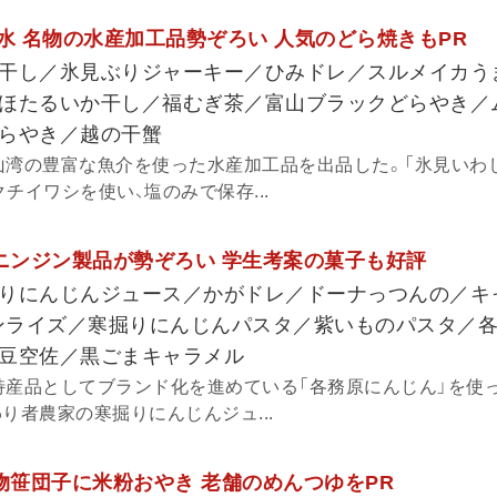
水 名物の水産加工品勢ぞろい 人気のどら焼きもPR
干し／氷見ぶりジャーキー／ひみドレ／スルメイカう
ほたるいか干し／福むぎ茶／富山ブラックどらやき／
らやき／越の干蟹
山湾の豊富な魚介を使った水産加工品を出品した。「氷見いわ
チイワシを使い、塩のみで保存...
 ニンジン製品が勢ぞろい 学生考案の菓子も好評
りにんじんジュース／かがドレ／ドーナっつんの／キ
noサンライズ／寒掘りにんじんパスタ／紫いものパスタ／
豆空佐／黒ごまキャラメル
特産品としてブランド化を進めている「各務原にんじん」を使
り者農家の寒掘りにんじんジュ...
名物笹団子に米粉おやき 老舗のめんつゆをPR