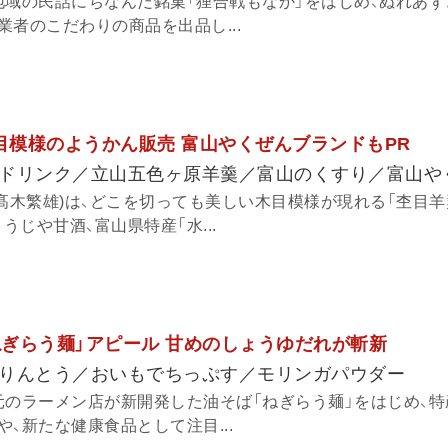
地域の民話にちなんだ銘菓「狸合戦もなか」をはじめ、ぬれあ
者のこだわりの商品を出品し...
木目模様のようかん販売 富山やくぜんブランドもPR
ドリンク／立山五色ヶ原羊羹／富山のくすり／富山や
髙木繁雄)は、どこを切っても美しい木目模様が現れる「杢目羊
うじや甘酒、富山県特産「水...
ねぎらう麺」アピール 甘めのしょうゆだれが斬新
りんとう／おいもでちっぷす／モリンガパウダー
元のラーメン店が新開発した油そば「ねぎらう麺」をはじめ、
、新たな健康食品として注目...