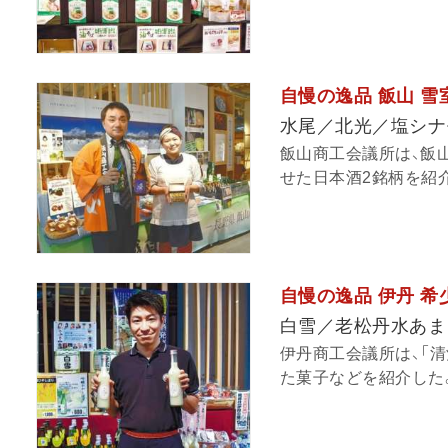
自慢の逸品 飯山 
水尾／北光／塩シナ
飯山商工会議所は、飯
せた日本酒2銘柄を紹介
自慢の逸品 伊丹 
白雪／老松丹水あま
伊丹商工会議所は、「
た菓子などを紹介した。