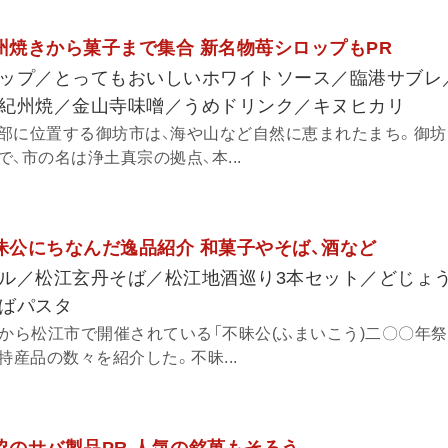
紀州焼きから菓子まで集合 新名物苺シロップもPR
ップ／とってもおいしいホワイトソース／臨港サブレ
紀州焼／金山寺味噌／うめドリンク／キヌヒカリ
部に位置する御坊市は、海や山など自然に恵まれたまち。御坊
、市の名は浄土真宗の拠点、本...
不昧公にちなんだ逸品紹介 和菓子やそば、酒など
ル／松江玄丹そば／松江地酒巡り3本セット／どじょ
ばパスタ
月から松江市で開催されている「不昧公(ふまいこう)二〇〇年祭
特産品の数々を紹介した。不昧...