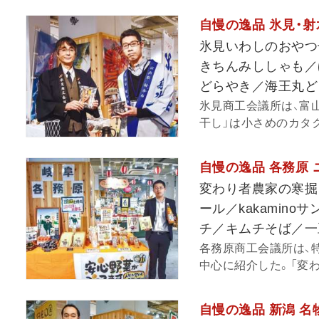
自慢の逸品 氷見・射
氷見いわしのおやつ
きちんみししゃも／
どらやき／海王丸ど
氷見商工会議所は、富
干し」は小さめのカタク
自慢の逸品 各務原
変わり者農家の寒掘
ール／kakami
チ／キムチそば／一
各務原商工会議所は、
中心に紹介した。「変わ
自慢の逸品 新潟 