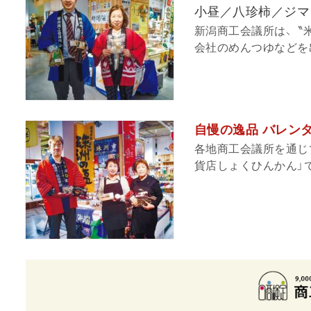
小昼／八珍柿／ジマ
新潟商工会議所は、〝
会社のめんつゆなどを出
自慢の逸品 バレン
各地商工会議所を通じ
貨店しょくひんかん」で