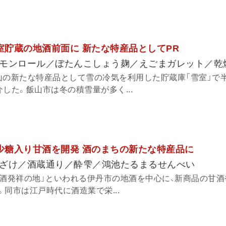
雪室貯蔵の地酒前面に 新たな特産品としてPR
モンロール／ぼたんこしょう麹／えごまガレット／乾
山の新たな特産品として雪の冷気を利用した貯蔵庫「雪室」で
した。飯山市は冬の積雪量が多く...
希少糖入り甘酒を開発 酒のまちの新たな特産品に
ざけ／酒蔵通り／酔雫／鴻池たるまるせんべい
清酒発祥の地」といわれる伊丹市の地酒を中心に、新商品の甘
同市は江戸時代に酒造業で栄...