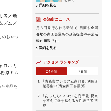
詳細を見る
ま煮／焼
会議所ニュース
ムズムズ
月３回発行される新聞で、日商や全国
各地の商工会議所の政策提言や事業活
しのおやつ
動が満載です。
詳細を見る
アクセス ランキング
ャロルカ
24
7
時間
日間
各務原キム
「青森市プレミアム商品券」利用店
舗募集中（青森商工会議所）
った商品を
「あったらいいね」を商品化 視点
を変えて壁を越える女性経営者 西
谷