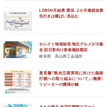
LOBO4月結果 業況、2カ月連続改善
先行きは横ばい見込む
セレクト地域短信 地元グルメが大集
合 訪日客向け飲食施設開店
岐阜県 高山商工会議所
意見書「観光立国実現に向けた隘路
打開への取り組みについて」（概要）
リピーターの獲得が鍵
まちの視点 赤字打開策はアート