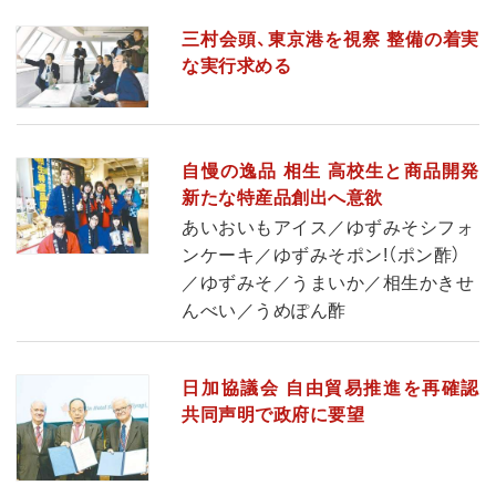
三村会頭、東京港を視察 整備の着実
な実行求める
自慢の逸品 相生 高校生と商品開発
新たな特産品創出へ意欲
あいおいもアイス／ゆずみそシフォ
ンケーキ／ゆずみそポン!（ポン酢）
／ゆずみそ／うまいか／相生かきせ
んべい／うめぽん酢
日加協議会 自由貿易推進を再確認
共同声明で政府に要望