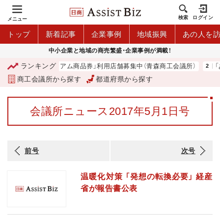
検索
ログイン
メニュー
トップ
新着記事
企業事例
地域振興
あの人を
中小企業と地域の商売繁盛・企業事例が満載！
ランキング
「青森市プレミアム商品券」利用店舗募集中（青森商工会議所）
「あ
商工会議所から探す
都道府県から探す
会議所ニュース2017年5月1日号
前号
次号
温暖化対策 「発想の転換必要」 経産
省が報告書公表