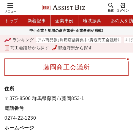
検索
ログイン
メニュー
トップ
新着記事
企業事例
地域振興
あの人を
中小企業と地域の商売繁盛・企業事例が満載！
ランキング
「青森市プレミアム商品券」利用店舗募集中（青森商工会議所）
河
商工会議所から探す
都道府県から探す
藤岡商工会議所
住所
〒375-8506 群馬県藤岡市藤岡853-1
電話番号
0274-22-1230
ホームページ