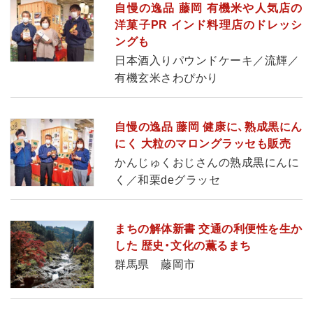
自慢の逸品 藤岡 有機米や人気店の
洋菓子PR インド料理店のドレッシ
ングも
日本酒入りパウンドケーキ／流輝／
有機玄米さわぴかり
自慢の逸品 藤岡 健康に、熟成黒にん
にく 大粒のマロングラッセも販売
かんじゅくおじさんの熟成黒にんに
く／和栗deグラッセ
まちの解体新書 交通の利便性を生か
した 歴史・文化の薫るまち
群馬県 藤岡市