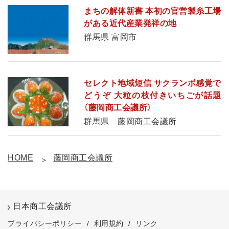
まちの解体新書 本初の官営製糸工場
がある近代産業発祥の地
群馬県 富岡市
セレクト地域短信 サクランボ感覚で
どうぞ 大粒の枝付きいちごが話題
（藤岡商工会議所）
群馬県 藤岡商工会議所
HOME
藤岡商工会議所
日本商工会議所
プライバシーポリシー
/
利用規約
/
リンク