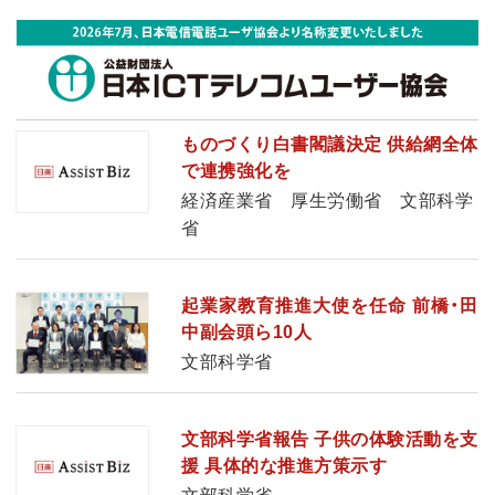
ものづくり白書閣議決定 供給網全体
で連携強化を
経済産業省 厚生労働省 文部科学
省
起業家教育推進大使を任命 前橋・田
中副会頭ら10人
文部科学省
文部科学省報告 子供の体験活動を支
援 具体的な推進方策示す