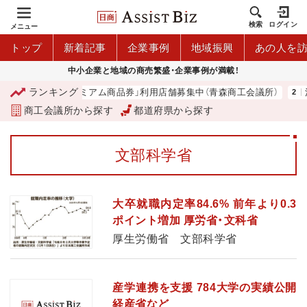
検索
ログイン
メニュー
トップ
新着記事
企業事例
地域振興
あの人を
中小企業と地域の商売繁盛・企業事例が満載！
ランキング
「青森市プレミアム商品券」利用店舗募集中（青森商工会議所）
河
商工会議所から探す
都道府県から探す
文部科学省
大卒就職内定率84.6% 前年より0.3
ポイント増加 厚労省・文科省
厚生労働省 文部科学省
産学連携を支援 784大学の実績公開
経産省など