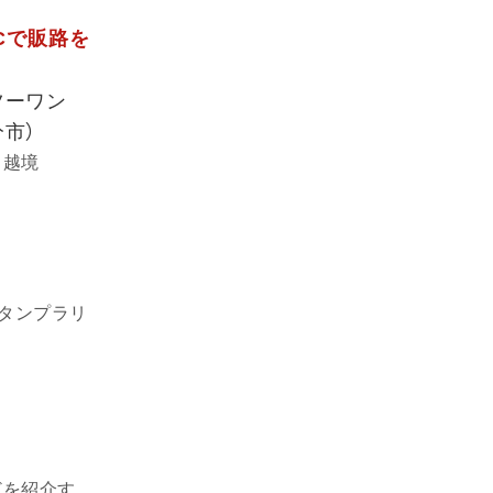
Cで販路を
ツーワン
市）
る越境
スタンプラリ
どを紹介す