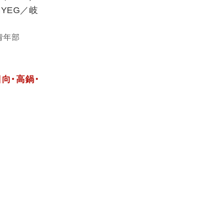
YEG／岐
青年部
向・高鍋・