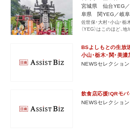
宮城県 仙台YEG
阜県 関YEG／岐阜
佐世保・大村・小山・栃
（YEG）はこのほど、地
BSよしもとの生放
小山・栃木・関・美濃
NEWSセレクション
飲食店応援!QRモ
NEWSセレクション