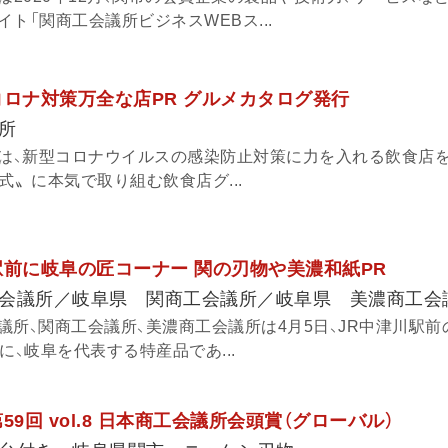
ト「関商工会議所ビジネスWEBス...
コロナ対策万全な店PR グルメカタログ発行
所
）は、新型コロナウイルスの感染防止対策に力を入れる飲食店
式〟に本気で取り組む飲食店グ...
駅前に岐阜の匠コーナー 関の刃物や美濃和紙PR
会議所／岐阜県 関商工会議所／岐阜県 美濃商工会
議所、関商工会議所、美濃商工会議所は4月5日、JR中津川駅前
に、岐阜を代表する特産品であ...
9回 vol.8 日本商工会議所会頭賞（グローバル）