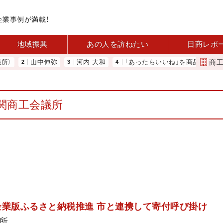
企業事例が満載！
地域振興
あの人を訪ねたい
日商レポ
商
山中伸弥
河内 大和
「あったらいいね」を商品化 視点を変えて
関商工会議所
企業版ふるさと納税推進 市と連携して寄付呼び掛け
所