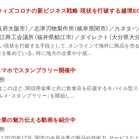
ウィズコロナの新ビジネス戦略 現状を打破する越境E
阪府大阪市）／志津刃物製作所（岐阜県関市）／カネタ・
鯖江商工会議所（福井県鯖江市）／ダイレクト（大分県大分
い現状を打破する手段として、オンラインで海外に商品を売
目を集めている。特に地方の企業や小規...
スマホでスタンプラリー開催中
所
)はこのほど、関信用金庫と共に飲食店を応援するモバイル型
ルメ・スタンプラリー」を開始し...
企業の魅力伝える動画を紹介中
所
は2020年12月、関市の会員企業の製品や技術力、サービスな