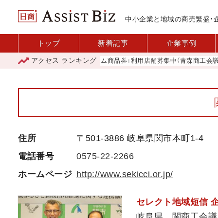
中小企業と地域の商売繁盛・
トップ
新着記事
企業事例
アクセス
ランキング
「青森市プレミアム商品券」利用店舗募集中（青森商工会議所）
住所
〒501-3886 岐阜県関市本町1-4
電話番号
0575-22-2266
ホームページ
http://www.sekicci.or.jp/
セレクト地域短信 
岐阜県 関商工会議