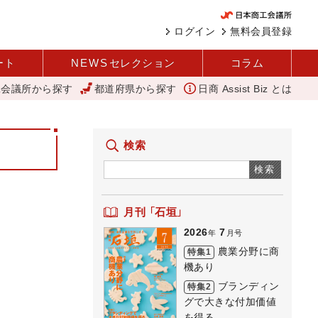
ログイン
無料会員登録
ート
NEWS
セレクション
コラム
工会議所から探す
都道府県から探す
日商 Assist Biz とは
壁を越える女性経営者 西谷
11月4日に「令和5年度 玉名花火大会」を
検索
検索
月刊 「石垣」
2026
7
年
月号
農業分野に商
特集1
機あり
ブランディン
特集2
グで大きな付加価値
を得る