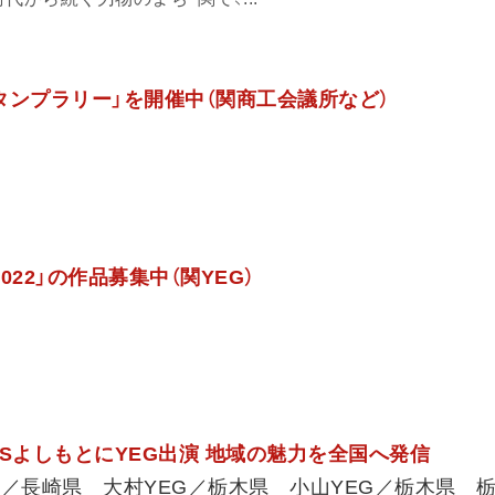
タンプラリー」を開催中（関商工会議所など）
022」の作品募集中（関YEG）
BSよしもとにYEG出演 地域の魅力を全国へ発信
G／長崎県 大村YEG／栃木県 小山YEG／栃木県 栃