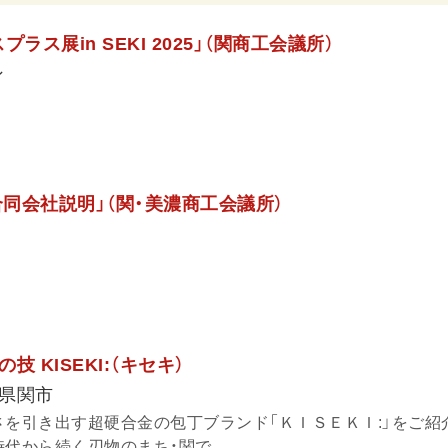
プラス展in SEKI 2025」（関商工会議所）
ン
合同会社説明」（関・美濃商工会議所）
 KISEKI:（キセキ）
県関市
さを引き出す超硬合金の包丁ブランド「ＫＩＳＥＫＩ:」をご紹
代から続く刃物のまち・関で、...