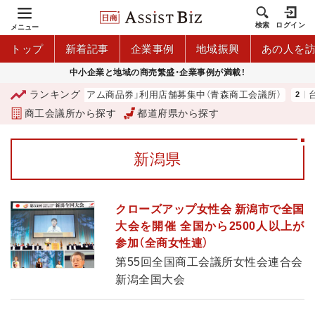
検索
ログイン
メニュー
トップ
新着記事
企業事例
地域振興
あの人を
中小企業と地域の商売繁盛・企業事例が満載！
ランキング
「青森市プレミアム商品券」利用店舗募集中（青森商工会議所）
台湾
商工会議所から探す
都道府県から探す
新潟県
クローズアップ女性会 新潟市で全国
大会を開催 全国から2500人以上が
参加（全商女性連）
第55回全国商工会議所女性会連合会
新潟全国大会