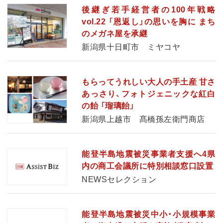
後継ぎ若手経営者の100年戦略
vol.22 「恩返し」の思いを胸に まち
のメガネ屋を承継
新潟県十日町市 ミヤコヤ
もらってうれしい大人の手土産 甘さ
あっさり、フォトジェニックな紅白
の飴 「瑠璃飴」
新潟県上越市 髙橋孫左衛門商店
能登半島地震被災事業者支援へ4県
内の商工会議所に特別相談窓口設置
NEWSセレクション
能登半島地震被災中小・小規模事業