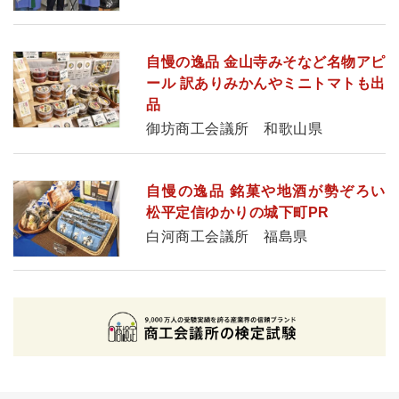
自慢の逸品 金山寺みそなど名物アピ
ール 訳ありみかんやミニトマトも出
品
御坊商工会議所 和歌山県
自慢の逸品 銘菓や地酒が勢ぞろい
松平定信ゆかりの城下町PR
白河商工会議所 福島県