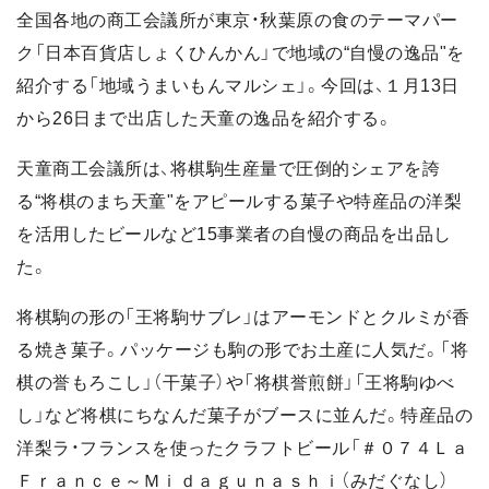
全国各地の商工会議所が東京・秋葉原の食のテーマパー
ク「日本百貨店しょくひんかん」で地域の“自慢の逸品"を
紹介する「地域うまいもんマルシェ」。今回は、１月13日
から26日まで出店した天童の逸品を紹介する。
天童商工会議所は、将棋駒生産量で圧倒的シェアを誇
る“将棋のまち天童"をアピールする菓子や特産品の洋梨
を活用したビールなど15事業者の自慢の商品を出品し
た。
将棋駒の形の「王将駒サブレ」はアーモンドとクルミが香
る焼き菓子。パッケージも駒の形でお土産に人気だ。「将
棋の誉もろこし」（干菓子）や「将棋誉煎餅」「王将駒ゆべ
し」など将棋にちなんだ菓子がブースに並んだ。特産品の
洋梨ラ・フランスを使ったクラフトビール「＃０７４Ｌａ
Ｆｒａｎｃｅ～Ｍｉｄａｇｕｎａｓｈｉ（みだぐなし）