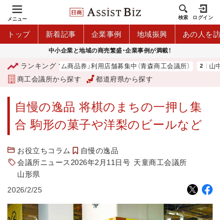
検索
ログイン
メニュー
トップ
新着記事
企業事例
地域振興
あの人を
中小企業と地域の商売繁盛・企業事例が満載！
ランキング
「青森市プレミアム商品券」利用店舗募集中（青森商工会議所）
山中伸
商工会議所から探す
都道府県から探す
自慢の逸品 将棋のまちの一押し集
合 駒形の菓子や洋梨のビールなど
お役立ちコラム
自慢の逸品
会議所ニュース2026年2月11日号
天童商工会議所
山形県
2026/2/25