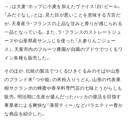
～」は大麦・ホップに小麦を加えたヴァイス（白）ビール。
「みだぐなし」とは、見た目が悪いことを意味する方言だ
が、天童産ラ・フランスの上品な甘みと香りが感じられる
一品となっている。また、ラ・フランスのストレートジュ
ースや山形県産サンふじを使った「人参りんごジュー
ス」、天童市内のフルーツ農園が自園のブドウでつくるワ
イン各種も販売した。
そのほか、伝統の製法でつくるひきぐるみのそばや山形
のブランド米「つや姫」の米粉入りうどん、山形の代表果
樹サクランボの蜂蜜や香辛料専門店の七味とうがらしも
販売。明治期に生産が盛んだったハッカの復活を目指す
事業者による爽快な「薄荷ティー」などバラエティー豊か
な商品を紹介した。