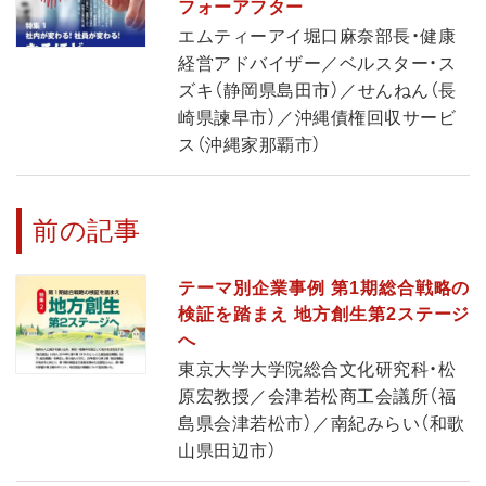
フォーアフター
エムティーアイ堀口麻奈部長・健康
経営アドバイザー／ベルスター・ス
ズキ（静岡県島田市）／せんねん（長
崎県諫早市）／沖縄債権回収サービ
ス（沖縄家那覇市）
前の記事
テーマ別企業事例 第1期総合戦略の
検証を踏まえ 地方創生第2ステージ
へ
東京大学大学院総合文化研究科・松
原宏教授／会津若松商工会議所（福
島県会津若松市）／南紀みらい（和歌
山県田辺市）