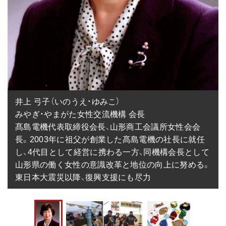
井上 弓子（いのうえ・ゆみこ）

みやぎ・やまがた女性交流機構 会長

髙島電機代表取締役会長、山形商工会議所女性会会
長。2003年に祖父が創業した髙島電機の社長に就任
し、4代目として経営に携わる一方、同機構会長として
山形県の働く女性の意識改革と地位の向上に努める。
東日本大震災以降、復興支援にも尽力