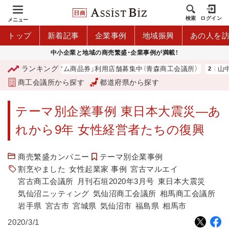
検索
ログイン
メニュー
トップ
新着記事
企業事例
地域振興
あの人を
中小企業と地域の商売繁盛・企業事例が満載！
ランキング
森市プレミアム商品券」利用店舗募集中（青森商工会議所）
山中伸弥
商工会議所から探す
都道府県から探す
テーマ別企業事例 東日本大震災―あ
れから9年 女性経営者たちの復興
商売繁盛カンパニー
テーマ別企業事例
割烹やました
女性起業家 事例
宮古マルエイ
宮古商工会議所
月刊石垣2020年3月号
東日本大震災
気仙沼ニッティング
気仙沼商工会議所
相馬商工会議所
岩手県
宮古市
宮城県
気仙沼市
福島県
相馬市
2020/3/1