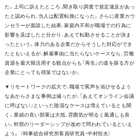
た。上司に訴えたところ、聞き取り調査で規定違反があっ
たと認められ、当人は配置転換になった。さらに産業カウ
ンセラーが面談した結果、家庭内不和が職場での行為に
影響を及ぼしたと分かり、あえて転勤させることが決ま
ったという。体力のある企業だからそうした対応ができ
たともいえるが、解雇事由に当たらないケースなら、労働
資源を最大限活用する観点からも「再生」の道を探る方が
企業にとっても得策ではないか。
▼リモートワークの拡大で、職場で罵声を浴びせるよう
なあからさまな事例は減ったが、「あえてオンライン会議
に呼ばない」といった陰湿なケースは増えているとも聞
く。業績の良い部署は大抵、雰囲気が明るく風通しも良
い。幹部のリーダーシップが改めて問われているといえ
よう。 （時事総合研究所客員研究員・中村恒夫）