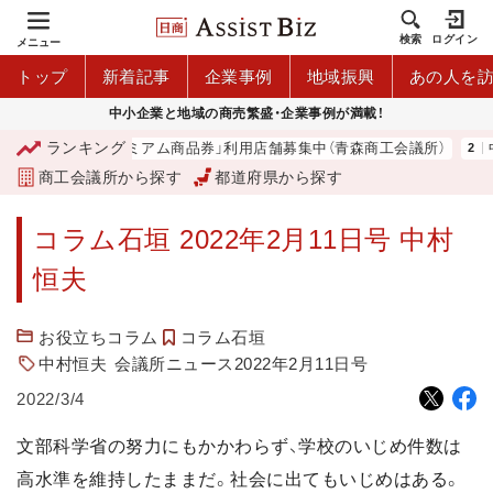
検索
ログイン
メニュー
トップ
新着記事
企業事例
地域振興
あの人を
中小企業と地域の商売繁盛・企業事例が満載！
ランキング
「青森市プレミアム商品券」利用店舗募集中（青森商工会議所）
中
商工会議所から探す
都道府県から探す
コラム石垣 2022年2月11日号 中村
恒夫
お役立ちコラム
コラム石垣
中村恒夫
会議所ニュース2022年2月11日号
2022/3/4
文部科学省の努力にもかかわらず、学校のいじめ件数は
高水準を維持したままだ。社会に出てもいじめはある。