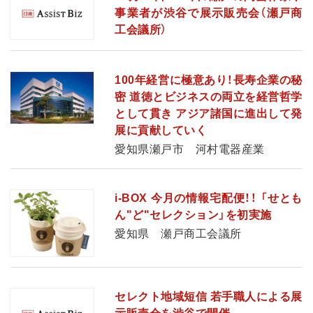
事業者が渋谷で展示販売会（瀬戸商
工会議所）
100年経営に極意あり！長寿企業の秘
密 道徳とビジネスの両立を経営哲学
として貫き アジア諸国に進出して発
展に貢献していく
愛知県瀬戸市 河村電器産業
i-BOX 今月の情報宅配便！！ 「せとも
ん"ど"セレクション」を初実施
愛知県 瀬戸商工会議所
セレクト地域短信 若手職人による展