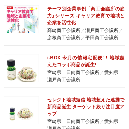
テーマ別企業事例 「商工会議所の底
力」シリーズ キャリア教育で地域と
企業を活性化
高崎商工会議所／瀬戸商工会議所／
彦根商工会議所／平田商工会議所
i-BOX 今月の情報宅配便！！ 地域超
えたコラボ商品が誕生!
宮崎県 日向商工会議所／愛知県
瀬戸商工会議所
セレクト地域短信 地域超えた連携で
新商品誕生 ターゲット絞り注目度ア
ップ
宮崎県 日向商工会議所／愛知県
瀬戸商工会議所