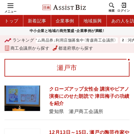
検索
ログイン
メニュー
トップ
新着記事
企業事例
地域振興
あの人を
中小企業と地域の商売繁盛・企業事例が満載！
ランキング
「青森市プレミアム商品券」利用店舗募集中（青森商工会議所）
河内 
商工会議所から探す
都道府県から探す
瀬戸市
クローズアップ女性会 講演やピアノ
演奏にのせた朗読で 津田梅子の功績
を紹介
愛知県 瀬戸商工会議所
12月13日～15日、瀬戸の陶芸作家や