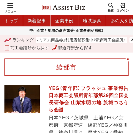
検索
ログイン
メニュー
トップ
新着記事
企業事例
地域振興
あの人を
中小企業と地域の商売繁盛・企業事例が満載！
ランキング
「青森市プレミアム商品券」利用店舗募集中（青森商工会議所）
商工会議所から探す
都道府県から探す
綾部市
YEG（青年部）フラッシュ 事業報告
日本商工会議所青年部第39回全国会
長研修会 山紫水明の地 茨城つちう
ら会議
日本YEG／茨城県 土浦YEG／京
都府 京都府連 綾部YEG／神奈川
県 神奈川県連 厚木YEG／愛知