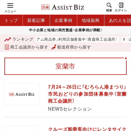
検索
ログイン
メニュー
トップ
新着記事
企業事例
地域振興
あの人を
中小企業と地域の商売繁盛・企業事例が満載！
ランキング
「青森市プレミアム商品券」利用店舗募集中（青森商工会議所）
山
商工会議所から探す
都道府県から探す
室蘭市
7月24～26日に「むろらん港まつり」
市民おどりの参加団体募集中（室蘭
商工会議所）
NEWSセレクション
クルーズ船乗客向けにレンタサイク