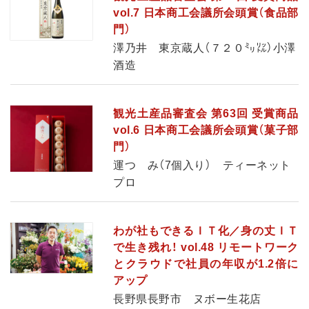
vol.7 日本商工会議所会頭賞（食品部
門）
澤乃井 東京蔵人（７２０㍉㍑）小澤
酒造
観光土産品審査会 第63回 受賞商品
vol.6 日本商工会議所会頭賞（菓子部
門）
運つゝみ（7個入り） ティーネット
プロ
わが社もできるＩＴ化／身の丈ＩＴ
で生き残れ！ vol.48 リモートワーク
とクラウドで社員の年収が1.2倍に
アップ
長野県長野市 ヌボー生花店