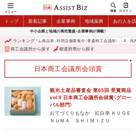
検索
ログイン
メニュー
トップ
新着記事
企業事例
地域振興
あの人を
中小企業と地域の商売繁盛・企業事例が満載！
ランキング
「青森市プレミアム商品券」利用店舗募集中（青森商工会議所）
河内 
商工会議所から探す
都道府県から探す
日本商工会議所会頭賞
観光土産品審査会 第65回 受賞商品
vol.9 日本商工会議所会頭賞（グロー
バル部門）
おてづくりもなか 紅白幸 ＫＵＧＥ
ＮＵＭＡ ＳＨＩＭＩＺＵ