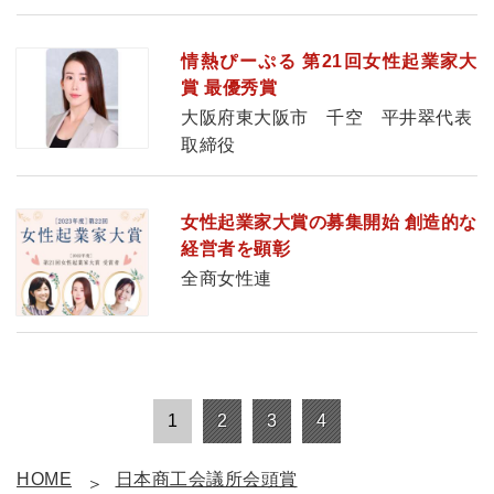
情熱ぴーぷる 第21回女性起業家大
賞 最優秀賞
大阪府東大阪市 千空 平井翠代表
取締役
女性起業家大賞の募集開始 創造的な
経営者を顕彰
全商女性連
1
2
3
4
HOME
日本商工会議所会頭賞