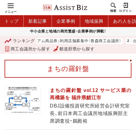
検索
ログイン
メニュー
トップ
新着記事
企業事例
地域振興
あの人を
中小企業と地域の商売繁盛・企業事例が満載！
ランキング
「青森市プレミアム商品券」利用店舗募集中（青森商工会議所）
台
商工会議所から探す
都道府県から探す
まちの羅針盤
まちの羅針盤 vol.12 サービス業の
再構築を 福井県鯖江市
DBJ設備投資研究所経営会計研究室
長、前日本商工会議所地域振興部主
席調査役・鵜殿裕