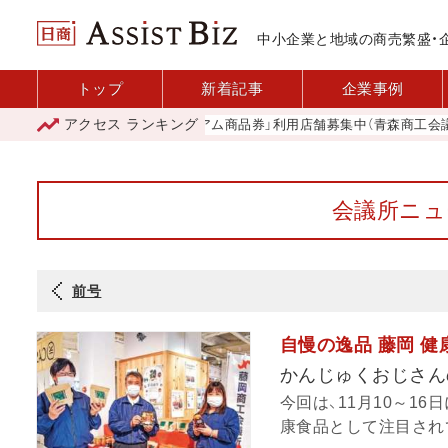
中小企業と地域の商売繁盛・
トップ
新着記事
企業事例
アクセス
ランキング
「青森市プレミアム商品券」利用店舗募集中（青森商工会議所）
会議所ニュー
前号
自慢の逸品 藤岡 
かんじゅくおじさん
今回は、11月10～1
康食品として注目されて