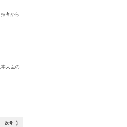
支持者から
坂本大臣の
次号