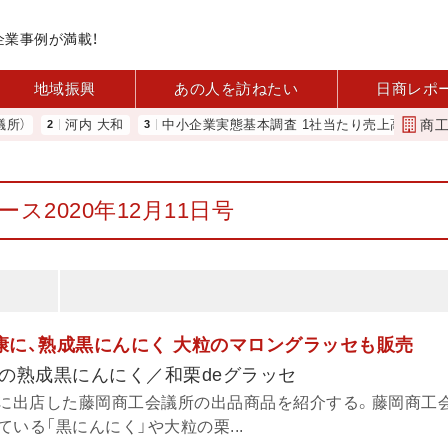
企業事例が満載！
地域振興
あの人を訪ねたい
日商レポ
商
河内 大和
中小企業実態基本調査 1社当たり売上高2.1億円に 中企
ス2020年12月11日号
健康に、熟成黒にんにく 大粒のマロングラッセも販売
の熟成黒にんにく／和栗deグラッセ
6日に出店した藤岡商工会議所の出品商品を紹介する。藤岡商工
いる「黒にんにく」や大粒の栗...