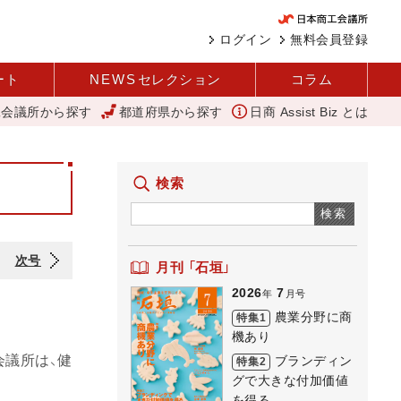
ログイン
無料会員登録
ート
NEWS
セレクション
コラム
工会議所から探す
都道府県から探す
日商 Assist Biz とは
庁
「あったらいいね」を商品化 視点を変えて壁を越える女性経営者 西
検索
検索
次号
月刊 「石垣」
2026
7
年
月号
農業分野に商
特集1
機あり
会議所は、健
ブランディン
特集2
グで大きな付加価値
を得る