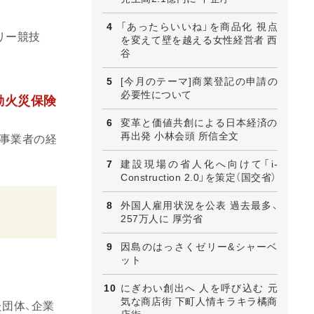
「あったらいいね」を商品化 視点
リー競技
を変えて壁を越える女性経営者 西
谷
[今月のテーマ]商業登記の申請の
必要性について
動火災保険
変革と価値共創による日本経済の
再出発 小林会頭 所信全文
事業者の経
建設現場の省人化へ向けて「i-
Construction 2.0」を策定（国交省）
外国人雇用状況を公表 過去最多、
257万人に 厚労省
因島のはっさくゼリー&シャーベ
ット
にぎわい創出へ 人を呼び込む 元
気な商店街 下町人情キラキラ橘商
団体、企業