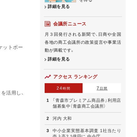
詳細を見る
会議所ニュース
月３回発行される新聞で、日商や全国
各地の商工会議所の政策提言や事業活
ケットボー
動が満載です。
詳細を見る
アクセス ランキング
24
7
時間
日間
クを活用し、
「青森市プレミアム商品券」利用店
舗募集中（青森商工会議所）
河内 大和
中小企業実態基本調査 1社当たり
売上高2.1億円に 中企庁