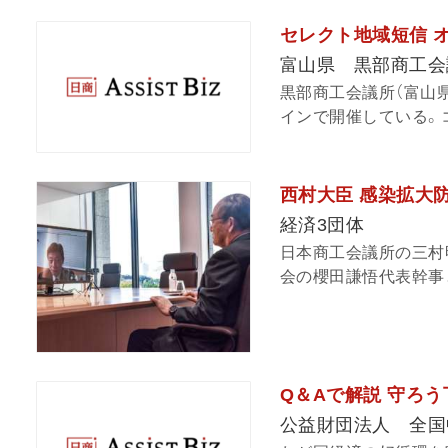
セレクト地域短信 オ
富山県 黒部商工会
黒部商工会議所（富山
インで開催している。コ
西村大臣 感染拡大
経済3団体
日本商工会議所の三村
会の櫻田謙悟代表幹事と
Q＆Aで解説 守ろう下
公益財団法人 全国