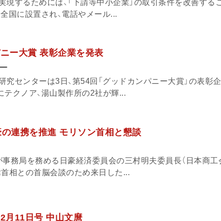
実現するためには、「下請等中小企業」の取引条件を改善する
全国に設置され、電話やメール...
パニー大賞 表彰企業を発表
ー
究センターは3日、第54回「グッドカンパニー大賞」の表彰企
テクノア、湯山製作所の2社が輝...
豪の連携を推進 モリソン首相と懇談
が事務局を務める日豪経済委員会の三村明夫委員長（日本商工
偉首相との首脳会談のため来日した...
12月11日号 中山文麿