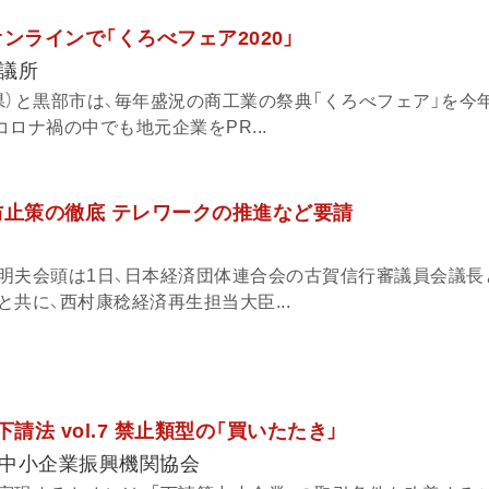
ンラインで「くろべフェア2020」
議所
県）と黒部市は、毎年盛況の商工業の祭典「くろべフェア」を今
ロナ禍の中でも地元企業をPR...
防止策の徹底 テレワークの推進など要請
明夫会頭は1日、日本経済団体連合会の古賀信行審議員会議長
共に、西村康稔経済再生担当大臣...
請法 vol.7 禁止類型の「買いたたき」
中小企業振興機関協会