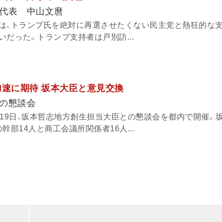
代表 中山文麿
は、トランプ氏を絶対に再選させたくない民主党と熱狂的な
だった。トランプ支持者は戸別訪...
加速に期待 坂本大臣と意見交換
の懇談会
月19日、坂本哲志地方創生担当大臣との懇談会を都内で開催。
幹部14人と商工会議所関係者16人...