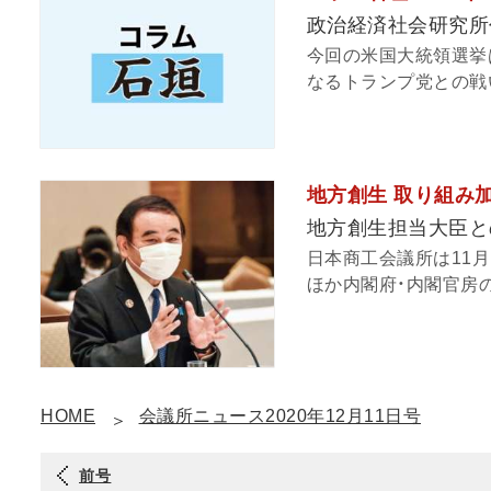
政治経済社会研究所
今回の米国大統領選挙
なるトランプ党との戦い
地方創生 取り組み
地方創生担当大臣と
日本商工会議所は11
ほか内閣府・内閣官房の
HOME
会議所ニュース2020年12月11日号
前号