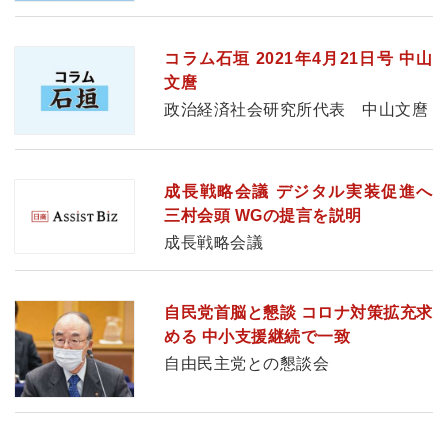
コラム石垣 2021年4月21日号 中山
文麿
政治経済社会研究所代表 中山文麿
成長戦略会議 デジタル実装促進へ
三村会頭 WGの提言を説明
成長戦略会議
自民党首脳と懇談 コロナ対策拡充求
める 中小支援継続で一致
自由民主党との懇談会