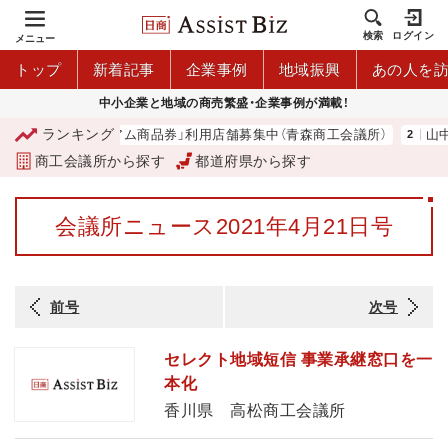
検索
ログイン
メニュー
トップ
新着記事
企業事例
地域振興
あの人を
中小企業と地域の商売繁盛・企業事例が満載！
ランキング
「青森市プレミアム商品券」利用店舗募集中（青森商工会議所）
山中
商工会議所から探す
都道府県から探す
会議所ニュース2021年4月21日号
前号
次号
セレクト地域短信 事業承継窓口を一
本化
香川県 高松商工会議所