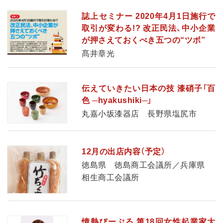
誌上セミナー 2020年4月1日施行で
取引が変わる!? 改正民法、中小企業
が押さえておくべき五つの“ツボ”
髙井章光
伝えていきたい日本の技 漆硝子「百
色 ─hyakushiki─」
丸嘉小坂漆器店 長野県塩尻市
12月の出店内容（予定）
徳島県 徳島商工会議所／兵庫県
相生商工会議所
情熱ぴーぷる 第18回女性起業家大