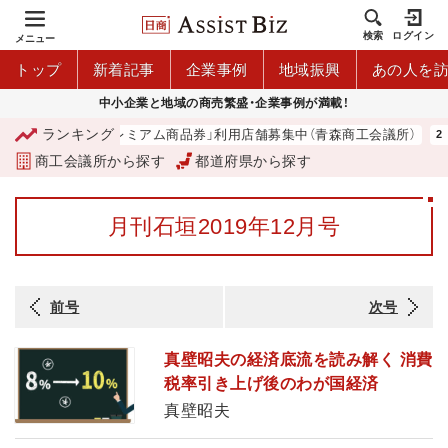
検索
ログイン
メニュー
トップ
新着記事
企業事例
地域振興
あの人を
中小企業と地域の商売繁盛・企業事例が満載！
ランキング
「青森市プレミアム商品券」利用店舗募集中（青森商工会議所）
商工会議所から探す
都道府県から探す
月刊石垣2019年12月号
前号
次号
真壁昭夫の経済底流を読み解く 消費
税率引き上げ後のわが国経済
真壁昭夫