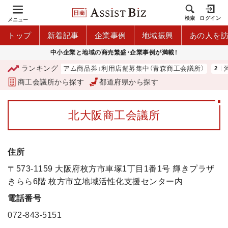
検索
ログイン
メニュー
トップ
新着記事
企業事例
地域振興
あの人を
中小企業と地域の商売繁盛・企業事例が満載！
ランキング
「青森市プレミアム商品券」利用店舗募集中（青森商工会議所）
河内
商工会議所から探す
都道府県から探す
北大阪商工会議所
住所
〒573-1159 大阪府枚方市車塚1丁目1番1号 輝きプラザ
きらら6階 枚方市立地域活性化支援センター内
電話番号
072-843-5151