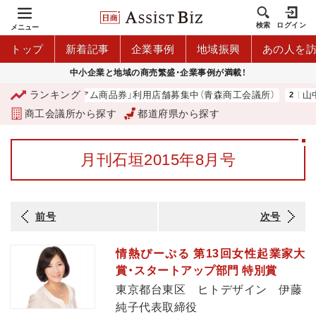
検索
ログイン
メニュー
トップ
新着記事
企業事例
地域振興
あの人を
中小企業と地域の商売繁盛・企業事例が満載！
ランキング
「青森市プレミアム商品券」利用店舗募集中（青森商工会議所）
山中
商工会議所から探す
都道府県から探す
月刊石垣2015年8月号
前号
次号
情熱ぴーぷる 第13回女性起業家大
賞・スタートアップ部門 特別賞
東京都台東区 ヒトデザイン 伊藤
純子代表取締役