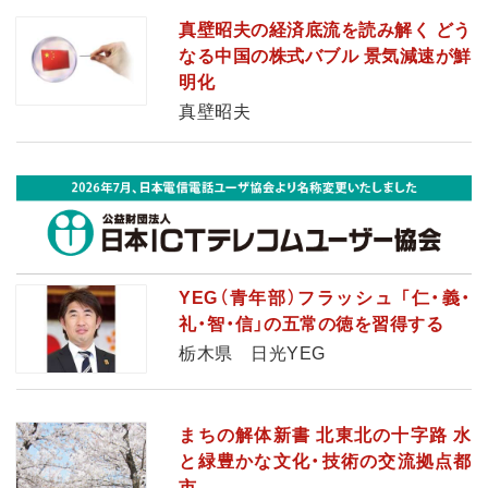
真壁昭夫の経済底流を読み解く どう
なる中国の株式バブル 景気減速が鮮
明化
真壁昭夫
YEG（青年部）フラッシュ 「仁・義・
礼・智・信」の五常の徳を習得する
栃木県 日光YEG
まちの解体新書 北東北の十字路 水
と緑豊かな文化・技術の交流拠点都
市