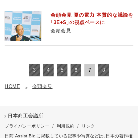
会頭会見 夏の電力 本質的な議論を
「3E+S」の視点ベースに
会頭会見
3
4
5
6
7
8
HOME
会頭会見
日本商工会議所
プライバシーポリシー
/
利用規約
/
リンク
日商 Assist Biz に掲載している記事や写真などは、日本の著作権