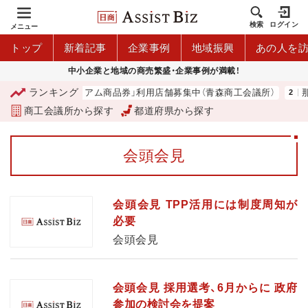
検索
ログイン
メニュー
トップ
新着記事
企業事例
地域振興
あの人を
中小企業と地域の商売繁盛・企業事例が満載！
ランキング
「青森市プレミアム商品券」利用店舗募集中（青森商工会議所）
那
商工会議所から探す
都道府県から探す
会頭会見
会頭会見 TPP活用には制度周知が
必要
会頭会見
会頭会見 採用選考、6月からに 政府
参加の検討会を提案