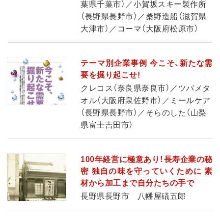
葉県千葉市）／小賀坂スキー製作所
（長野県長野市）／桑野造船（滋賀県
大津市）／コーマ（大阪府松原市）
テーマ別企業事例 今こそ、新たな需
要を掘り起こせ!
クレコス（奈良県奈良市）／ツバメタ
オル（大阪府泉佐野市）／ミールケア
（長野県長野市）／そらのした（山梨
県富士吉田市）
100年経営に極意あり！長寿企業の秘
密 独自の味を守っていくために 素
材から加工まで自分たちの手で
長野県長野市 八幡屋礒五郎