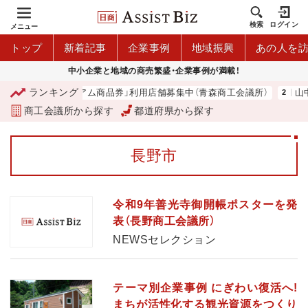
検索
ログイン
メニュー
トップ
新着記事
企業事例
地域振興
あの人を
中小企業と地域の商売繁盛・企業事例が満載！
ランキング
「青森市プレミアム商品券」利用店舗募集中（青森商工会議所）
山中
商工会議所から探す
都道府県から探す
長野市
令和9年善光寺御開帳ポスターを発
表（長野商工会議所）
NEWSセレクション
テーマ別企業事例 にぎわい復活へ!
まちが活性化する観光資源をつくり