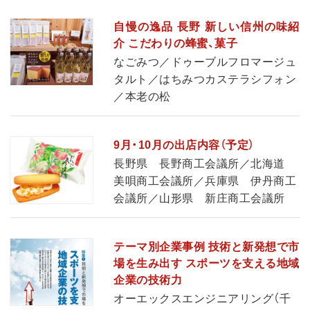
自慢の逸品 長野 新しい信州の味紹
介 こだわりの蜂蜜、菓子
なごみつ／ドゥーブルフロマージュ
タルト／はちみつカステラシフォン
／本老の松
9月・10月の出店内容（予定）
長野県 長野商工会議所／北海道
美唄商工会議所／兵庫県 伊丹商工
会議所／山形県 新庄商工会議所
テーマ別企業事例 技術と新発想で市
場を生み出す スポーツを支える地域
企業の技術力
オーエックスエンジニアリング（千