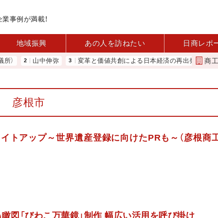
企業事例が満載！
地域振興
あの人を訪ねたい
日商レポ
商
山中伸弥
変革と価値共創による日本経済の再出発 小林会頭 所信全
彦根市
イトアップ～世界遺産登録に向けたPRも～（彦根商
鳥瞰図「びわこ万華鏡」制作 幅広い活用を呼び掛け