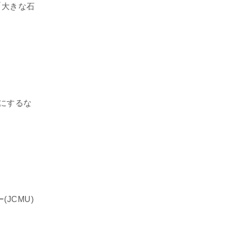
「大きな石
ーにするな
JCMU)