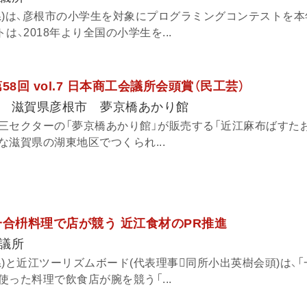
県)は、彦根市の小学生を対象にプログラミングコンテストを
、2018年より全国の小学生を...
8回 vol.7 日本商工会議所会頭賞（民工芸）
 滋賀県彦根市 夢京橋あかり館
三セクターの「夢京橋あかり館」が販売する「近江麻布ばすたお
滋賀県の湖東地区でつくられ...
一合枡料理で店が競う 近江食材のPR推進
議所
)と近江ツーリズムボード(代表理事同所小出英樹会頭)は、「
った料理で飲食店が腕を競う「...