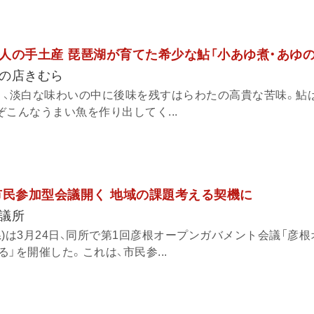
人の手土産 琵琶湖が育てた希少な鮎「小あゆ煮・あゆの
の店きむら
く、淡白な味わいの中に後味を残すはらわたの高貴な苦味。鮎
こんなうまい魚を作り出してく...
市民参加型会議開く 地域の課題考える契機に
議所
)は3月24日、同所で第1回彦根オープンガバメント会議「彦
」を開催した。これは、市民参...