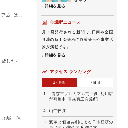
詳細を見る
シアム」はこ
会議所ニュース
月３回発行される新聞で、日商や全国
各地の商工会議所の政策提言や事業活
動が満載です。
詳細を見る
作成した。
アクセス ランキング
24
7
時間
日間
「青森市プレミアム商品券」利用店
舗募集中（青森商工会議所）
山中伸弥
。地域一体
変革と価値共創による日本経済の
再出発 小林会頭 所信全文