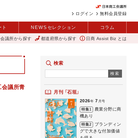
ログイン
無料会員登録
ート
NEWS
セレクション
コラム
工会議所から探す
都道府県から探す
日商 Assist Biz とは
文
「あったらいいね」を商品化 視点を変えて壁を越える女性経営者 
検索
検索
工会議所青
月刊 「石垣」
2026
7
年
月号
農業分野に商
特集1
機あり
ブランディン
特集2
グで大きな付加価値
を得る