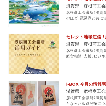
滋賀県 彦根商工会
彦根商工会議所（滋賀
のほど、琵琶湖と共に滋
セレクト地域短信 
滋賀県 彦根商工会
彦根商工会議所（滋賀
経営相談・支援、ビジネス
i-BOX 今月の情
滋賀県 彦根商工会
彦根商工会議所（滋賀
となった販路開拓につな