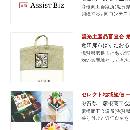
彦根商工会議所(滋賀
開催する。同コンテストは
観光土産品審査会 第5
近江麻布ばすたおる
滋賀県彦根市にある第
物の名産地として有名な
セレクト地域短信 
滋賀県 彦根商工会
彦根商工会議所(滋賀県
盛り付けた近江食材を使