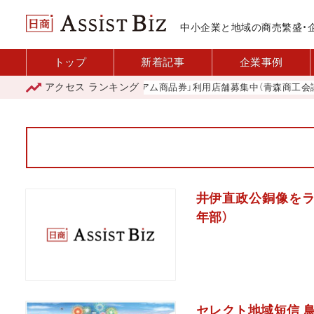
中小企業と地域の商売繁盛・
トップ
新着記事
企業事例
アクセス
ランキング
「青森市プレミアム商品券」利用店舗募集中（青森商工会議所）
井伊直政公銅像をラ
年部）
セレクト地域短信 