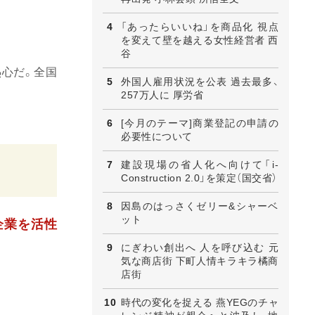
「あったらいいね」を商品化 視点
を変えて壁を越える女性経営者 西
谷
心だ。全国
外国人雇用状況を公表 過去最多、
257万人に 厚労省
[今月のテーマ]商業登記の申請の
必要性について
建設現場の省人化へ向けて「i-
Construction 2.0」を策定（国交省）
因島のはっさくゼリー&シャーベ
ット
企業を活性
にぎわい創出へ 人を呼び込む 元
気な商店街 下町人情キラキラ橘商
店街
時代の変化を捉える 燕YEGのチャ