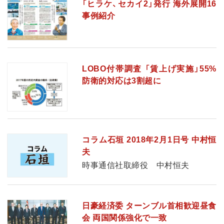
「ヒラケ、セカイ2」発行 海外展開16
事例紹介
LOBO付帯調査 「賃上げ実施」55%
防衛的対応は3割超に
コラム石垣 2018年2月1日号 中村恒
夫
時事通信社取締役 中村恒夫
日豪経済委 ターンブル首相歓迎昼食
会 両国関係強化で一致