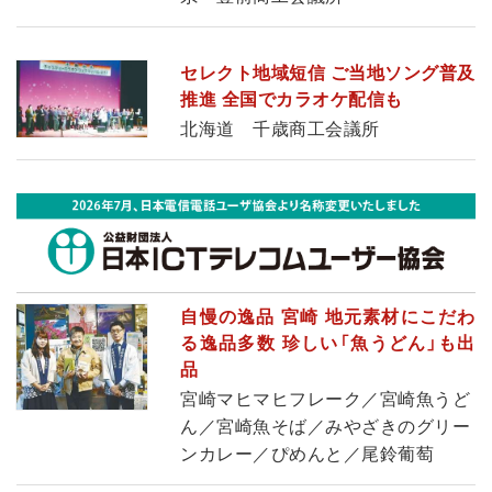
セレクト地域短信 ご当地ソング普及
推進 全国でカラオケ配信も
北海道 千歳商工会議所
自慢の逸品 宮崎 地元素材にこだわ
る逸品多数 珍しい「魚うどん」も出
品
宮崎マヒマヒフレーク／宮崎魚うど
ん／宮崎魚そば／みやざきのグリー
ンカレー／ぴめんと／尾鈴葡萄