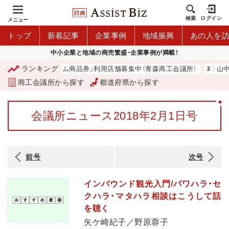
検索
ログイン
メニュー
トップ
新着記事
企業事例
地域振興
あの人を
中小企業と地域の商売繁盛・企業事例が満載！
ランキング
「青森市プレミアム商品券」利用店舗募集中（青森商工会議所）
山中伸
商工会議所から探す
都道府県から探す
会議所ニュース2018年2月1日号
前号
次号
インバウンド観光入門/パワハラ・セ
クハラ・マタハラ相談はこうして話
を聴く
矢ケ崎紀子／野原蓉子