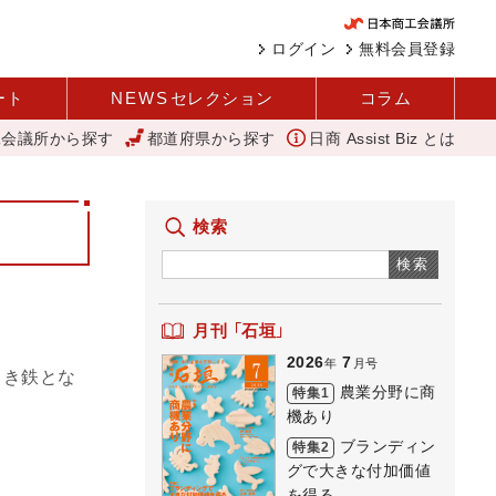
ログイン
無料会員登録
ート
NEWS
セレクション
コラム
工会議所から探す
都道府県から探す
日商 Assist Biz とは
変革と価値共創による日本経済の再出発 小林会頭 所信全文
[今
検索
検索
月刊 「石垣」
2026
7
年
月号
引き鉄とな
農業分野に商
特集1
機あり
ブランディン
特集2
グで大きな付加価値
を得る