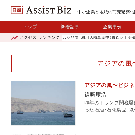
中小企業と地域の商売繁盛・
トップ
新着記事
企業事例
アクセス
ランキング
「青森市プレミアム商品券」利用店舗募集中（青森商工会議所）
アジアの風
アジアの風〜ビジネ
後藤康浩
昨年のトランプ関税騒
った石油・石化製品、液化