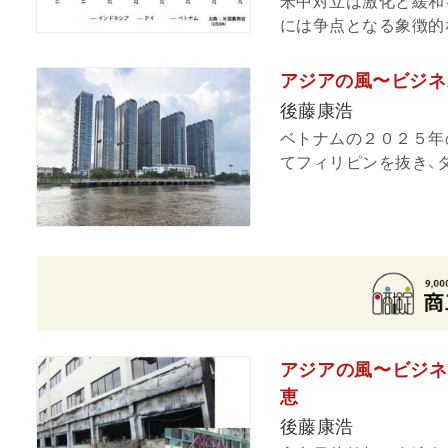
米中対立は激化と緩和
には争点となる象徴的な
アジアの風〜ビジネ
後藤康浩
ベトナムの２０２５年
てフィリピンを抜き、タ
アジアの風〜ビジネ
恵
後藤康浩