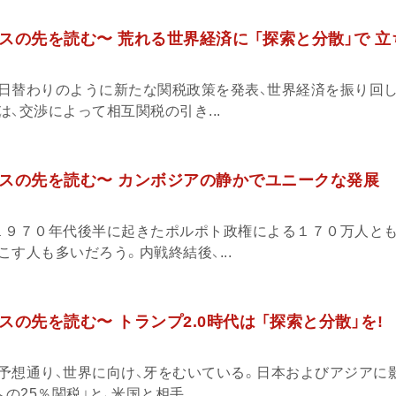
スの先を読む〜 荒れる世界経済に 「探索と分散」で 立
日替わりのように新たな関税政策を発表、世界経済を振り回し
、交渉によって相互関税の引き...
スの先を読む〜 カンボジアの静かでユニークな発展
１９７０年代後半に起きたポルポト政権による１７０万人と
す人も多いだろう。内戦終結後、...
の先を読む〜 トランプ2.0時代は 「探索と分散」を!
予想通り、世界に向け、牙をむいている。日本およびアジアに
の25％関税」と、米国と相手...