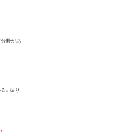
す分野があ
いる。振り
か