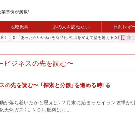
企業事例が満載！
地域振興
あの人を訪ねたい
日商レポ
商
「あったらいいね」を商品化 視点を変えて壁を越える女性経営者 西谷
〜ビジネスの先を読む〜
スの先を読む〜 「探索と分散」を進める時!
動が落ち着いたかと思えば、２月末に始まったイラン攻撃が
天然ガス（ＬＮＧ）、肥料はじ...