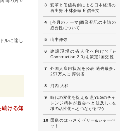
国間の対立
変革と価値共創による日本経済の
再出発 小林会頭 所信全文
[今月のテーマ]商業登記の申請の
必要性について
山中伸弥
億ドルに達し
建設現場の省人化へ向けて「i-
Construction 2.0」を策定（国交省）
外国人雇用状況を公表 過去最多、
257万人に 厚労省
河内 大和
時代の変化を捉える 燕YEGのチャ
レンジ精神が親会へと波及し、地
を続ける知
域の活性化へとつながるワケ
因島のはっさくゼリー&シャーベ
ット