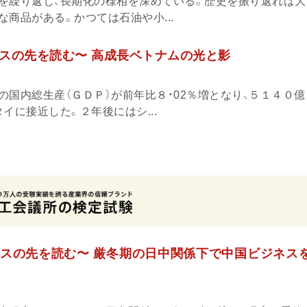
を繰り返し、長期化の様相を深めている。歴史を振り返れば大
商品がある。かつては石油や小...
スの先を読む〜 高成長ベトナムの光と影
の国内総生産（ＧＤＰ）が前年比８・02％増となり、５１４０
イに接近した。２年後にはシ...
スの先を読む〜 厳冬期の日中関係下で中国ビジネス