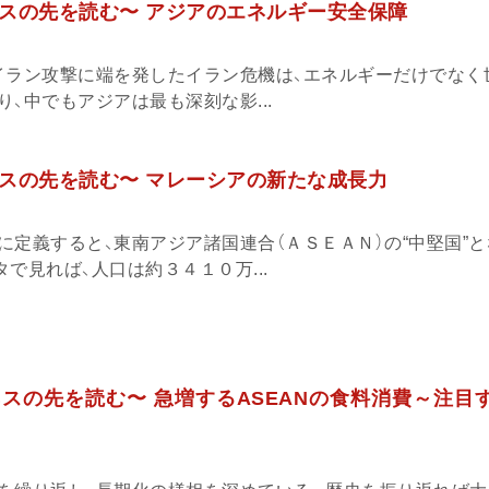
スの先を読む〜 アジアのエネルギー安全保障
イラン攻撃に端を発したイラン危機は、エネルギーだけでなく
、中でもアジアは最も深刻な影...
スの先を読む〜 マレーシアの新たな成長力
に定義すると、東南アジア諸国連合（ＡＳＥＡＮ）の“中堅国”
で見れば、人口は約３４１０万...
スの先を読む〜 急増するASEANの食料消費～注目