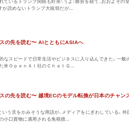
れているトランプ関税も紆余（うよ）曲折を経て、おおよその
か読めないトランプ大統領だが...
の先を読む〜 AIとともにASIAへ
異的なスピードで日常生活やビジネスに入り込んできた。一般
米ＯｐｅｎＡＩ社のＣｈａｔＧ...
スの先を読む〜 越境ECのモデル転換が日本のチャン
」という舌をかみそうな用語が、メディアをにぎわしている。外
小口貨物に適用される免税措...