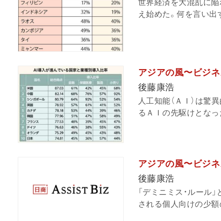
世界経済を大混乱に陥
え始めた。何を言い出す
アジアの風〜ビジネス
後藤康浩
人工知能（ＡＩ）は驚
るＡＩの先駆けとなった
アジアの風〜ビジネ
後藤康浩
「デミニミス・ルール
される個人向けの少額の