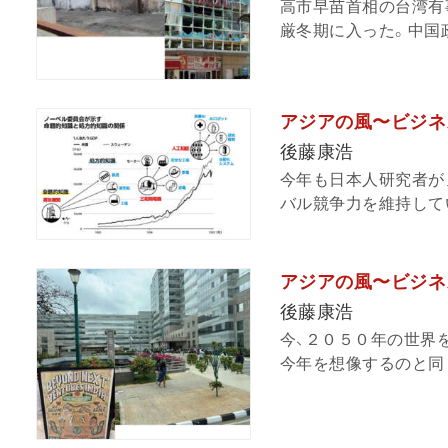
高市早苗首相の台湾有
厳冬期に入った。中国政
アジアの風〜ビジネ
後藤康浩
今年も日本人研究者が
バル競争力を維持してい
アジアの風〜ビジネ
後藤康浩
今、２０５０年の世界
今年を想像するのと同じ