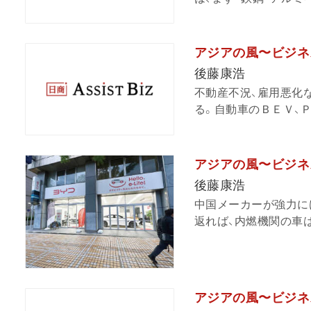
アジアの風〜ビジネ
後藤康浩
不動産不況、雇用悪化
る。自動車のＢＥＶ、ＰＨ
アジアの風〜ビジネ
後藤康浩
中国メーカーが強力に
返れば、内燃機関の車は
アジアの風〜ビジネ