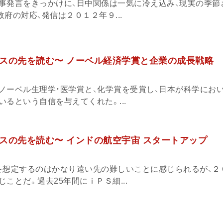
事発言をきっかけに、日中関係は一気に冷え込み、現実の季節
府の対応、発信は２０１２年９...
スの先を読む〜 ノーベル経済学賞と企業の成長戦略
ノーベル生理学・医学賞と、化学賞を受賞し、日本が科学にお
るという自信を与えてくれた。...
スの先を読む〜 インドの航空宇宙 スタートアップ
を想定するのはかなり遠い先の難しいことに感じられるが、２
ことだ。過去25年間にｉＰＳ細...