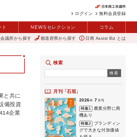
ログイン
無料会員登録
ート
NEWS
セレクション
コラム
工会議所から探す
都道府県から探す
日商 Assist Biz とは
商品化 視点を変えて壁を越える女性経営者 西谷
外国人雇用状況を公表
検索
検索
月刊 「石垣」
果と共に
2026
7
年
月号
設備投資
農業分野に商
特集1
14企業
機あり
ブランディン
特集2
グで大きな付加価値
を得る