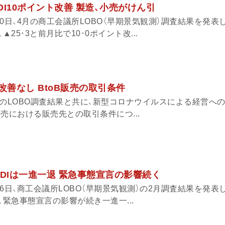
況DI10ポイント改善 製造、小売がけん引
0日、4月の商工会議所LOBO（早期景気観測）調査結果を発表
▲25･3と前月比で10･0ポイント改...
改善なし BtoB販売の取引条件
月のLOBO調査結果と共に、新型コロナウイルスによる経営へ
販売における販売先との取引条件につ...
業況DIは一進一退 緊急事態宣言の影響続く
6日、商工会議所LOBO（早期景気観測）の2月調査結果を発表
、緊急事態宣言の影響が続き一進一...