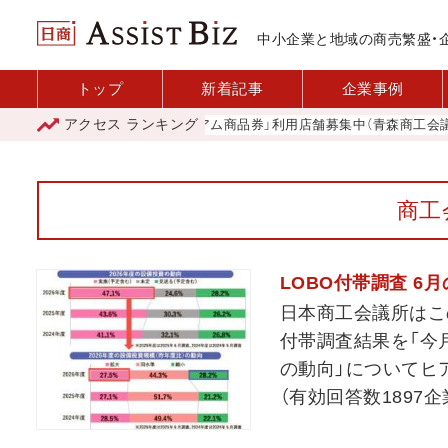
中小企業と地域の商売繁盛・
トップ
新着記事
企業事例
アクセス
ランキング
「青森市プレミアム商品券」利用店舗募集中（青森商工会議所）
商工
LOBO付帯調査 6
日本商工会議所はこ
付帯調査結果を「今
の動向」についてヒア
（有効回答数1897企