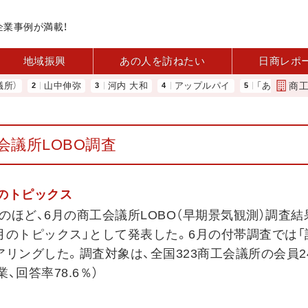
企業事例が満載！
地域振興
あの人を訪ねたい
日商レポ
商
山中伸弥
河内 大和
アップルパイ
「あったらいいね」を
会議所LOBO調査
月のトピックス
のほど、6月の商工会議所LOBO（早期景気観測）調査結
月のトピックス」として発表した。6月の付帯調査では「
リングした。調査対象は、全国323商工会議所の会員24
業、回答率78.6％）