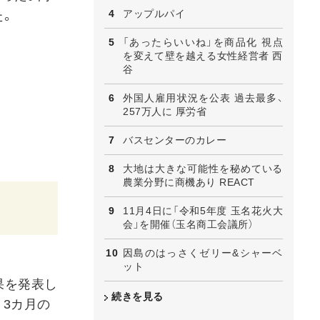
アップルパイ
た。
「あったらいいね」を商品化 視点
を変えて壁を越える女性経営者 西
谷
外国人雇用状況を公表 過去最多、
257万人に 厚労省
バスセンターのカレー
大地は大きな可能性を秘めている
農業分野に商機あり REACT
11月4日に「令和5年度 玉名花火大
会」を開催（玉名商工会議所）
因島のはっさくゼリー&シャーベ
ット
果を発表し
続きを見る
う3カ月の