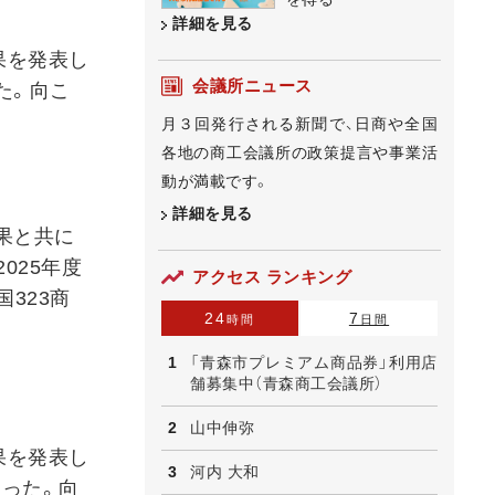
詳細を見る
果を発表し
会議所ニュース
った。向こ
月３回発行される新聞で、日商や全国
各地の商工会議所の政策提言や事業活
動が満載です。
詳細を見る
果と共に
025年度
アクセス ランキング
323商
24
7
時間
日間
「青森市プレミアム商品券」利用店
舗募集中（青森商工会議所）
山中伸弥
果を発表し
河内 大和
なった。向