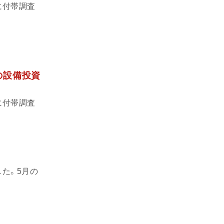
に付帯調査
度の設備投資
に付帯調査
した。5月の