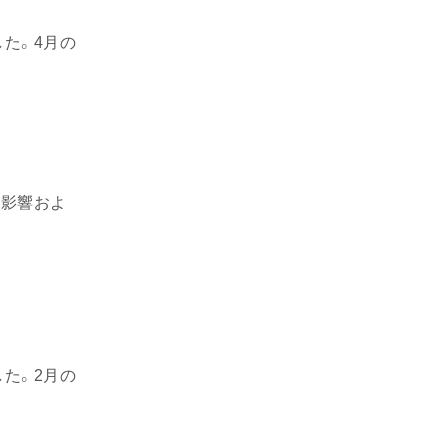
した。4月の
の影響およ
した。2月の