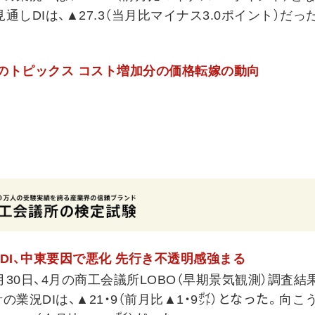
通しDIは、▲27.3（当月比マイナス3.0ポイント）だっ
月のトピックス コスト増加分の価格転嫁の動向
業況DI、中東要因で悪化 先行き不透明感強まる
30日、4月の商工会議所LOBO（早期景気観測）調査結
の業況DIは、▲21・9（前月比▲1・9㌽）となった。向こ