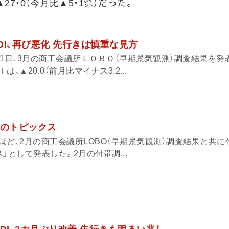
27・0（今月比▲5・1㌽）だった。
況DI、再び悪化 先行きは慎重な見方
1日、3月の商工会議所ＬＯＢＯ（早期景気観測）調査結果を発
、▲20.0（前月比マイナス3.2...
2月のトピックス
ほど、2月の商工会議所LOBO（早期景気観測）調査結果と共に
」として発表した。2月の付帯調...