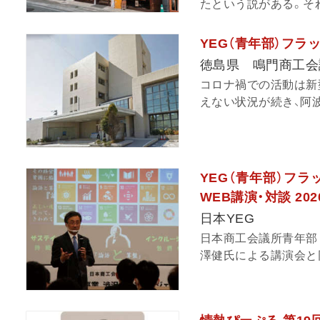
たという説がある。それ
YEG（青年部）フラ
徳島県 鳴門商工会
コロナ禍での活動は新
えない状況が続き、阿波
YEG（青年部）フラ
WEB講演・対談 202
日本YEG
日本商工会議所青年部（
澤健氏による講演会と同氏