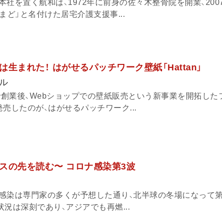
社を置く航和は、1972年に前身の佐々木整骨院を開業、200
まど」と名付けた居宅介護支援事...
生まれた！ はがせるパッチワーク壁紙「Hattan」
ル
で創業後、Webショップでの壁紙販売という新事業を開拓した
売したのが、はがせるパッチワーク...
スの先を読む〜 コロナ感染第3波
感染は専門家の多くが予想した通り、北半球の冬場になって第
況は深刻であり、アジアでも再燃...