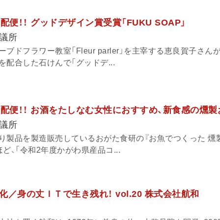
宅配便！！ グッドデザイン賞受賞「FUKU SOAP」
議所
ドフラワー教室「Fleur parler」を主宰する恵良賀子さん
配合した石けんで「グッドデ...
報宅配便！！ お酒をたしなむ女性におすすめ、新食感の燻
議所
り製品を製造販売しているおがた食研の『お魚でつくった 燻
ど、「令和2年度かがわ県産品コ...
／身の丈ＩＴで生き残れ！ vol.20 株式会社航和