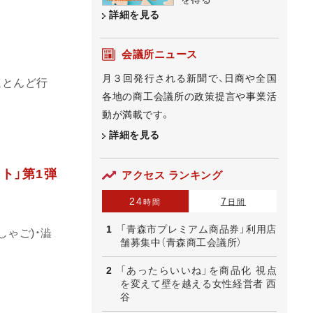
詳細を見る
会議所ニュース
月３回発行される新聞で、日商や全国
ほとんど行
各地の商工会議所の政策提言や事業活
動が満載です。
詳細を見る
ト」第1弾
アクセス ランキング
24
7
時間
日間
「青森市プレミアム商品券」利用店
ゃご)・澁
舗募集中（青森商工会議所）
「あったらいいね」を商品化 視点
を変えて壁を越える女性経営者 西
谷