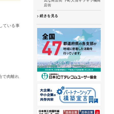
気な商店街 下町人情キラキラ橘商
店街
続きを見る
している事
合で肉離れ