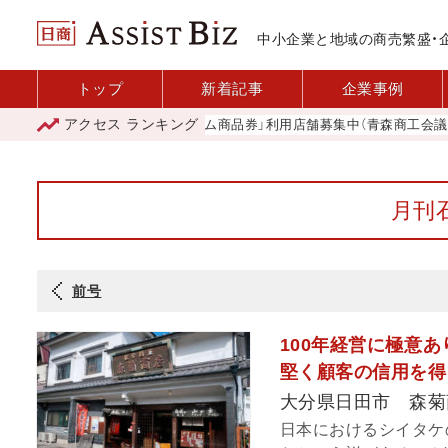
中小企業と地域の商売繁盛・
トップ
新着記事
企業事例
アクセス
ランキング
「青森市プレミアム商品券」利用店舗募集中（青森商工会議所）
月刊石
前号
100年経営に極意
堅く顧客の信用を得
大分県日田市 森菊
日本におけるシイタケ