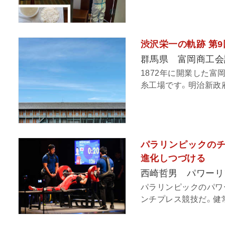
渋沢栄一の軌跡 第9
群馬県 富岡商工会
1872年に開業した
糸工場です。明治新政府
パラリンピックのチカ
進化しつづける
西崎哲男 パワーリ
パラリンピックのパワ
ンチプレス競技だ。健常