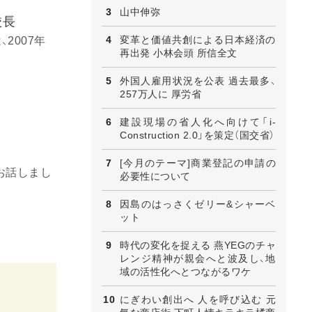
山中伸弥
校長
変革と価値共創による日本経済の
2007年
再出発 小林会頭 所信全文
外国人雇用状況を公表 過去最多、
257万人に 厚労省
建設現場の省人化へ向けて「i-
Construction 2.0」を策定（国交省）
[今月のテーマ]商業登記の申請の
てお話しまし
必要性について
因島のはっさくゼリー&シャーベ
ット
時代の変化を捉える 燕YEGのチャ
レンジ精神が親会へと波及し、地
域の活性化へとつながるワケ
にぎわい創出へ 人を呼び込む 元