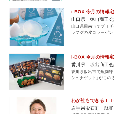
i-BOX 今月の情報
山口県 徳山商工会
山口県周南市でプリザーブ
ラフグの皮コラーゲンを
i-BOX 今月の情
香川県 坂出商工会
香川県坂出市で魚肉練
シュナゲット』がこのほ
わが社もできるＩＴ化
岩手県雫石町 航和