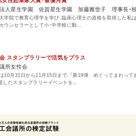
9回女性起業家大賞・最優秀賞
法人星生学園 佐賀星生学園 加藤雅世子 理事長・
大学院で教育心理学を学び、臨床心理士の資格を取得した私は、
ウンセラーとして小・中学校に勤...
会 スタンプラリーで活気をプラス
議所女性会
10月31日から11月15日まで、「第19弾 めぐってまわっ
と題したスタンプラリーイベントを...