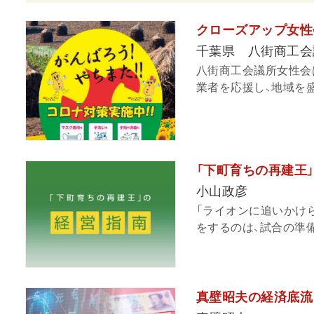
クローズアップ女性
千葉県 八街商工会
八街商工会議所女性会
業者を応援し、地域を盛
「下町育ちの再建王
小山政彦
「ライオンに追いかけ
をするのは、試合の準備
真壁昭夫の経済底流