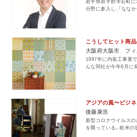
岩手県岩手郡雫石町に本
分野に参入し、「ななか
こうしてヒット商品は
大阪府大阪市 フィ
1997年に内装工事業
んな同社が今年6月に発
アジアの風〜ビジネ
後藤康浩
新型コロナウイルスの
を襲っている。欧米の状