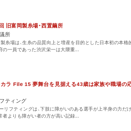
回 旧富岡製糸場・西置繭所
議所
富岡製糸場は、生糸の品質向上と増産を目的とした日本初の本格
の一員であった渋沢栄一は大隈重...
ラ File 15 夢舞台を見据える43歳は家族や職場の
フティング
ーリフティングは、下肢に障がいのある選手が上半身の力だ
者よりも障がい者の方が高い記録...