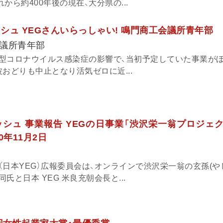
から約400年後の現在、大分県の...
ッシュ YEGさんいらっしゃい! 鳴門商工会議所青年部
議所青年部
型コロナウイルス感染症の影響で、当初予定していた事業が
おどりも中止となり活気ゼロに近...
ッシュ 事業報告 YEGの日事業「渋沢栄一翁プロジェク
0年11月2日
日本YEG）広報委員会は、オンラインで渋沢栄一翁の玄孫(やし
と日本 YEG 米良充朝会長と...