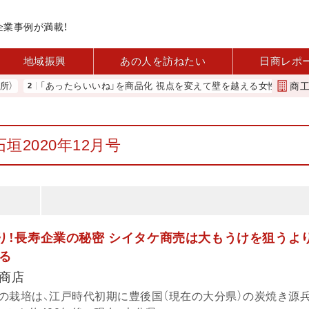
企業事例が満載！
地域振興
あの人を訪ねたい
日商レポ
商
「あったらいいね」を商品化 視点を変えて壁を越える女性経営者 西谷
垣2020年12月号
あり！長寿企業の秘密 シイタケ商売は大もうけを狙うよ
る
商店
の栽培は、江戸時代初期に豊後国（現在の大分県）の炭焼き源