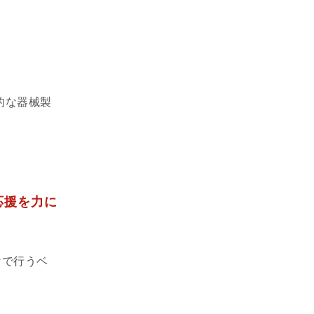
的な器械製
応援を力に
けで行うベ