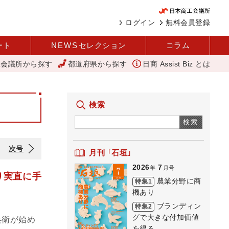
ログイン
無料会員登録
ート
NEWS
セレクション
コラム
工会議所から探す
都道府県から探す
日商 Assist Biz とは
山中伸弥
変革と価値共創による日本経済の再出発 小林会頭 所信全文
検索
検索
次号
月刊 「石垣」
2026
7
年
月号
り実直に手
農業分野に商
特集1
機あり
ブランディン
特集2
グで大きな付加価値
兵衛が始め
を得る