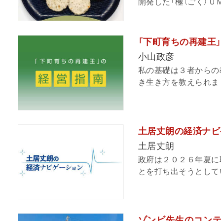
開発した「極（ごく）Ｕ
「下町育ちの再建王
小山政彦
私の基礎は３者からの
き生き方を教えられまし
土居丈朗の経済ナビ
土居丈朗
政府は２０２６年夏に
とを打ち出そうとして
ゾンビ先生のコンテンツ