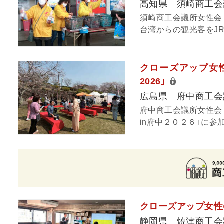
高知県 須崎商工会
須崎商工会議所女性会
台湾からの観光客をJR
クローズアップ女性
2026」
広島県 府中商工会
府中商工会議所女性会
in府中２０２６」に参
クローズアップ女性
静岡県 焼津商工会