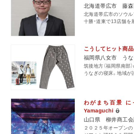
北海道帯広市 藤森
北海道帯広市のソウル
十勝・道東で13店舗を
こうしてヒット商品は
福岡県八女市 うな
筑後地方（福岡県南部
うなぎの寝床。地域が誇
わがまち百景 にっ
Yamaguchi
山口県 柳井商工会
２０２５年オープンの