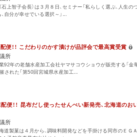
（石上智子会長）は３月８日、セミナー「私らしく選ぶ、人生の
、自分が幸せでいる選択～」...
報宅配便！！ こだわりのかす漬けが品評会で最高賞受賞
議所
業92年の老舗水産加工会社ヤマサコウショウが販売する「金
催された「第50回宮城県水産加工...
報宅配便！！ 昆布だし使ったせんべい新発売、北海道のお
議所
海道製菓は４月から、調味料開発などを手掛ける同市のＥＧ