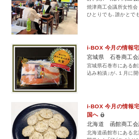
焼津商工会議所女性会
ひとりでも、誰かとでも
i-BOX 今月の情
宮城県 石巻商工会
宮城県石巻市にある創
込み粕漬」が、１月に開
i-BOX 今月の情
国へ
北海道 函館商工会
北海道函館市にある北