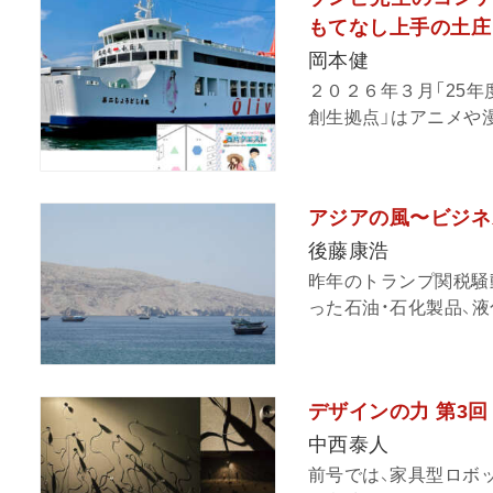
もてなし上手の土
岡本健
２０２６年３月「25年
創生拠点」はアニメや漫
アジアの風〜ビジネ
後藤康浩
昨年のトランプ関税騒
った石油・石化製品、液化
デザインの力 第3
中西泰人
前号では、家具型ロボ