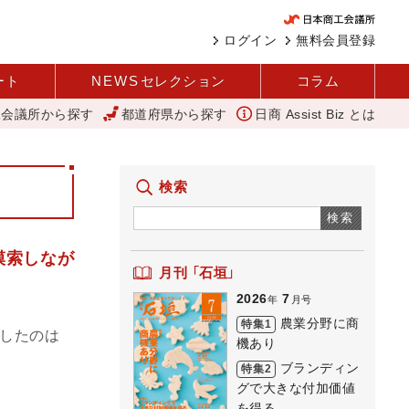
ログイン
無料会員登録
ート
NEWS
セレクション
コラム
工会議所から探す
都道府県から探す
日商 Assist Biz とは
CT
アップルパイ
外国人雇用状況を公表 過去最多、257万人に
検索
検索
模索しなが
月刊 「石垣」
2026
7
年
月号
農業分野に商
特集1
業したのは
機あり
ブランディン
特集2
グで大きな付加価値
を得る