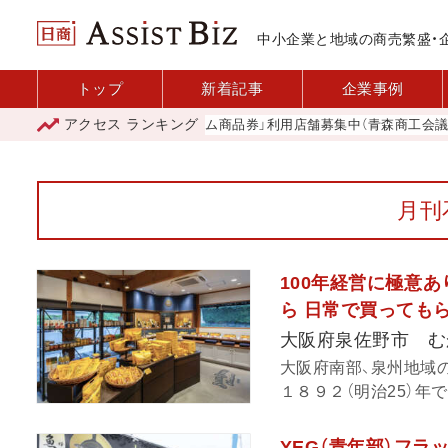
中小企業と地域の商売繁盛・
トップ
新着記事
企業事例
アクセス
ランキング
「青森市プレミアム商品券」利用店舗募集中（青森商工会議所）
月刊
100年経営に極意
ら 日常で買っても
大阪府泉佐野市 む
大阪府南部、泉州地域
１８９２（明治25）年で
YEG（青年部）フ