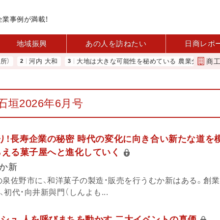
企業事例が満載！
地域振興
あの人を訪ねたい
日商レポ
商
河内 大和
大地は大きな可能性を秘めている 農業分野に商機あり REA
石垣2026年6月号
あり！長寿企業の秘密 時代の変化に向き合い新たな道を
らえる菓子屋へと進化していく
か新
の泉佐野市に、和洋菓子の製造・販売を行うむか新はある。創
、初代・向井新與門（しんよも...
ラッシュ 人を呼びまちを動かす 二大イベントの真価