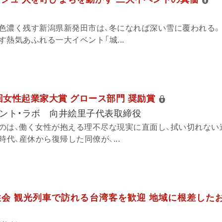
G
色濃く残す新潟県新発田市は、冬になれば深い雪に覆われる。
熱気あふれる一大イベント「城...
回女性起業家大賞 グロース部門 奨励賞
マント・ラボ 向井絵里子代表取締役
のは、働く女性が抱える理不尽な現実に直面し、拭い切れない
時代、産休から復帰した同僚が、...
会 観光列車で訪れる台湾客を歓迎 地域に根差した