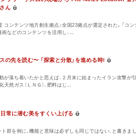
庄さん
度 コンテンツ地方創生拠点」全国23拠点が選定された。「コ
画などのコンテンツを活用し、...
スの先を読む〜 「探索と分散」を進める時!
動が落ち着いたかと思えば、２月末に始まったイラン攻撃が
天然ガス（ＬＮＧ）、肥料はじ...
回 日常に潜む美をすくい上げる
ット群を例に、機能と意味は必ずしも同じではない、と書きま