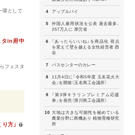
一環として
アップルパイ
外国人雇用状況を公表 過去最多、
257万人に 厚労省
タin府中
「あったらいいね」を商品化 視点
を変えて壁を越える女性経営者 西
谷
バスセンターのカレー
くらフェスタ
11月4日に「令和5年度 玉名花火大
会」を開催（玉名商工会議所）
「第3弾キラリンプレミアム応援
券」を発売（滑川商工会議所）
大地は大きな可能性を秘めている
農業分野に商機あり 植物育種研究
所
くり方」