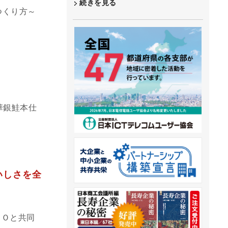
続きを見る
つくり方～
華銀鮭本仕
いしさを全
ＡＯと共同