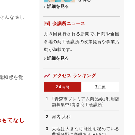
詳細を見る
そんな厳し
会議所ニュース
月３回発行される新聞で、日商や全国
各地の商工会議所の政策提言や事業活
動が満載です。
詳細を見る
アクセス ランキング
違和感を覚
24
7
時間
日間
「青森市プレミアム商品券」利用店
舗募集中（青森商工会議所）
河内 大和
おもてなし
大地は大きな可能性を秘めている
農業分野に商機あり REACT