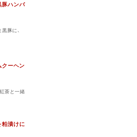
黒豚ハンバ
ま黒豚に、
ムクーヘン
紅茶と一緒
を粕漬けに