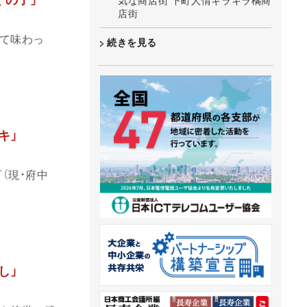
ぐの子」
気な商店街 下町人情キラキラ橘商
店街
て味わっ
続きを見る
キ」
（現・府中
し」