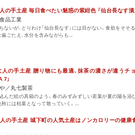
人の手土産 毎日食べたい魅惑の紫紺色 「仙台長なす漬
食品工業
ちないが、とりわけ「仙台長なす」には目がない。食欲をそそ
歯ごたえ、水分を含みながらも...
大人の手土産 贈り物にも最適、抹茶の濃さが違うチ
 7」
や／丸七製茶
込んだ絵の具箱のよう。春のみずみずしい若葉が夏の陽を浴
秋には枯葉となって散っていく。...
人の手土産 城下町の人気土産はノンカロリーの健康食