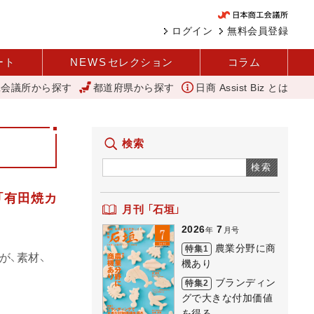
ログイン
無料会員登録
ート
NEWS
セレクション
コラム
工会議所から探す
都道府県から探す
日商 Assist Biz とは
「あったらいいね」を商品化 視点を変えて壁を越える女性経営者 西谷
検索
検索
「有田焼カ
月刊 「石垣」
2026
7
年
月号
農業分野に商
特集1
が、素材、
機あり
ブランディン
特集2
グで大きな付加価値
を得る