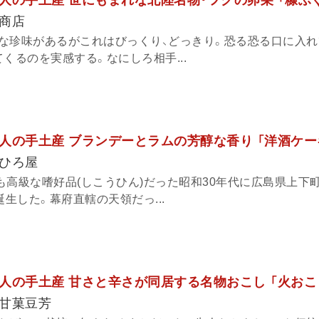
人の手土産 世にもまれな北陸名物・フグの卵巣 「糠ふ
商店
な珍味があるがこれはびっくり、どっきり。恐る恐る口に入れ
くるのを実感する。なにしろ相手...
人の手土産 ブランデーとラムの芳醇な香り 「洋酒ケー
ひろ屋
高級な嗜好品(しこうひん)だった昭和30年代に広島県上下町
誕生した。幕府直轄の天領だっ...
人の手土産 甘さと辛さが同居する名物おこし 「火おこ
甘菓豆芳