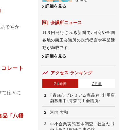
詳細を見る
」
会議所ニュース
るあでやか
月３回発行される新聞で、日商や全国
各地の商工会議所の政策提言や事業活
動が満載です。
詳細を見る
ョコレート
アクセス ランキング
24
7
時間
日間
びて徐々に
「青森市プレミアム商品券」利用店
舗募集中（青森商工会議所）
河内 大和
品 「八幡
中小企業実態基本調査 1社当たり
売上高2.1億円に 中企庁