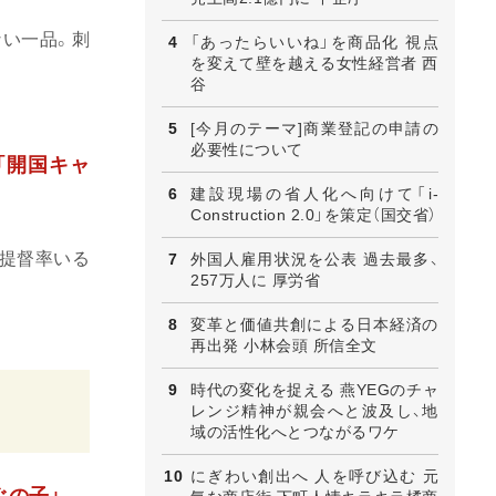
い一品。刺
「あったらいいね」を商品化 視点
を変えて壁を越える女性経営者 西
谷
[今月のテーマ]商業登記の申請の
必要性について
「開国キャ
建設現場の省人化へ向けて「i-
Construction 2.0」を策定（国交省）
提督率いる
外国人雇用状況を公表 過去最多、
257万人に 厚労省
変革と価値共創による日本経済の
再出発 小林会頭 所信全文
時代の変化を捉える 燕YEGのチャ
レンジ精神が親会へと波及し、地
域の活性化へとつながるワケ
にぎわい創出へ 人を呼び込む 元