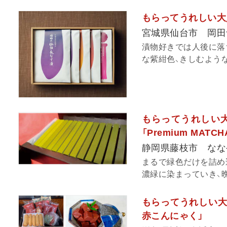
もらってうれしい大
宮城県仙台市 岡田
漬物好きでは人後に落
な紫紺色、きしむような
もらってうれしい
「Premium MATCHA
静岡県藤枝市 なな
まるで緑色だけを詰め
濃緑に染まっていき、晩
もらってうれしい大
赤こんにゃく」