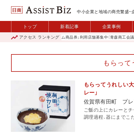
中小企業と地域の商売繁盛・
トップ
新着記事
企業事例
アクセス
ランキング
「青森市プレミアム商品券」利用店舗募集中（青森商工会議所）
もらって
もらってうれしい大
レー」
佐賀県有田町 プレ
ご飯の上にカレーとチ
調理過程、器にまでこだ