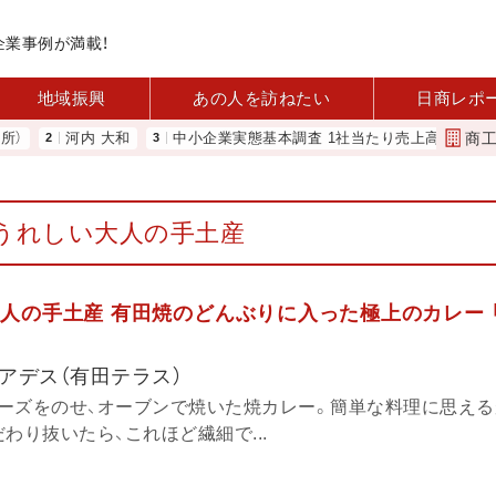
企業事例が満載！
地域振興
あの人を訪ねたい
日商レポ
商
河内 大和
中小企業実態基本調査 1社当たり売上高2.1億円に 中企庁
うれしい大人の手土産
人の手土産 有田焼のどんぶりに入った極上のカレー 
アデス（有田テラス）
ーズをのせ、オーブンで焼いた焼カレー。簡単な料理に思える
わり抜いたら、これほど繊細で...