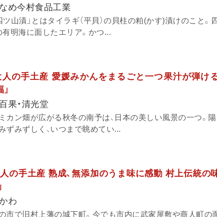
なめ今村食品工業
ツ山漬」とはタイラギ（平貝）の貝柱の粕(かす)漬けのこと。
有明海に面したエリア。かつ...
大人の手土産 愛媛みかんをまるごと一つ果汁が弾け
福」
百果・清光堂
ミカン畑が広がる秋冬の南予は、日本の美しい風景の一つ。陽
ずみずしく、いつまで眺めてい...
人の手土産 熟成、無添加のうま味に感動 村上伝統の
」
かわ
の市で旧村上藩の城下町。今でも市内に武家屋敷や商人町の