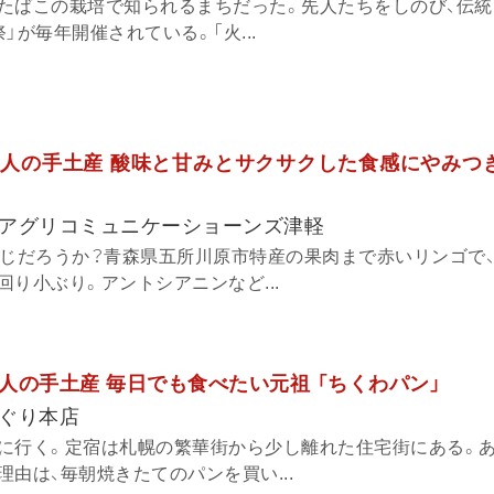
たばこの栽培で知られるまちだった。先人たちをしのび、伝統
」が毎年開催されている。「火...
人の手土産 酸味と甘みとサクサクした食感にやみつき
アグリコミュニケーショーンズ津軽
存じだろうか？青森県五所川原市特産の果肉まで赤いリンゴで
り小ぶり。アントシアニンなど...
人の手土産 毎日でも食べたい元祖 「ちくわパン」
ぐり本店
に行く。定宿は札幌の繁華街から少し離れた住宅街にある。
由は、毎朝焼きたてのパンを買い...