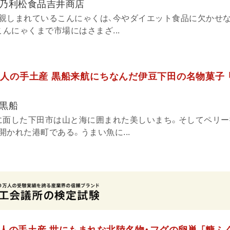
乃利松食品吉井商店
親しまれているこんにゃくは、今やダイエット食品に欠かせな
こんにゃくまで市場にはさまざ...
人の手土産 黒船来航にちなんだ伊豆下田の名物菓子 
黒船
に面した下田市は山と海に囲まれた美しいまち。そしてペリー
かれた港町である。うまい魚に...