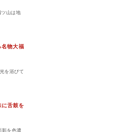
四ツ山は地
る名物大福
光を浴びて
味に舌鼓を
面影を色濃