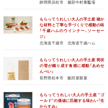
静岡県浜松市 服部中村養龞場
もらってうれしい大人の手土産 確か
な材料と丁寧な手づくりで感動の味
「千歳ハムのウインナー、ソーセー
ジ」
北海道千歳市 北海道千歳ハム
もらってうれしい大人の手土産 筒状
の管が織り成す食感に感動「あめせ
んべい」
長野県松本市 飯田屋製菓
もらってうれしい大人の手土産 “ゴ
ールド”の価値に匹敵する味わい「生
からすみ」