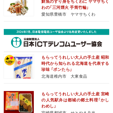
鮮魚のすり身をちくわに ヤマサちく
わの「三河煙火 手筒竹輪」
愛知県豊橋市 ヤマサちくわ
もらってうれしい大人の手土産 昭和
時代から知られる北海道を代表する
珍味 「ポンたら」
北海道稚内市 大東食品
もらってうれしい大人の手土産 宮崎
の人気駅弁は都城の郷土料理「かし
わめし」
宮崎県都城市 せとやま弁当