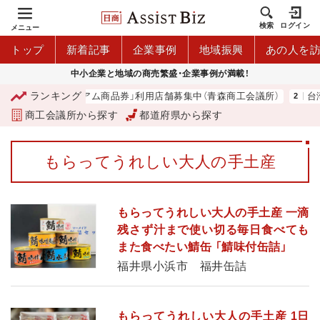
検索
ログイン
メニュー
トップ
新着記事
企業事例
地域振興
あの人を
中小企業と地域の商売繁盛・企業事例が満載！
ランキング
「青森市プレミアム商品券」利用店舗募集中（青森商工会議所）
台湾2
商工会議所から探す
都道府県から探す
もらってうれしい大人の手土産
もらってうれしい大人の手土産 一滴
残さず汁まで使い切る毎日食べても
また食べたい鯖缶 「鯖味付缶詰」
福井県小浜市 福井缶詰
もらってうれしい大人の手土産 1日