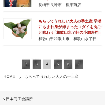
長崎県長崎市 松庫商店
もらってうれしい大人の手土産 早潮
にもまれ身が締まったコダイを丸ご
と味わう「和歌山水了軒の小鯛寿司」
和歌山県和歌山市 和歌山水了軒
2
3
4
5
6
7
HOME
もらってうれしい大人の手土産
日本商工会議所